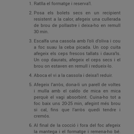
Ratlla el formatge i reserva’l.
Posa els bolets secs en un recipient
resistent a la calor, afegeix una cullerada
de brou de pollastre i deixa-ho en remull
30 min.
Escalfa una cassola amb l’oli d’oliva i cou
a foc suau la ceba picada. Un cop cuita
afegeix els ceps frescos tallats i daura’ls.
Un cop daurats, afegeix el ceps secs i el
brou on estaven en remull i redueix-lo.
Aboca el vi a la cassola i deixa’l reduir.
Afegeix l’arròs, dona-li un parell de voltes
i mulla amb el caldo de mica en mica
perquè el vagi absorbint. Cuina-ho tot a
foc baix uns 20-25 min, afegint més brou
si cal, fins que l’arròs quedi tendre i
cremós.
Al final de la cocció i fora del foc afegeix
la mantega i el formatge i remena-ho bé.