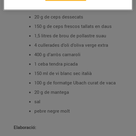
Ingredients per a 4 persones:
20 g de ceps dessecats
150 g de ceps frescos tallats en daus
1,5 litres de brou de pollastre suau
4 cullerades d’oli d’oliva verge extra
400 g d’arròs carnaroli
1 ceba tendra picada
150 ml de vi blanc sec italià
100 g de formatge Ubach curat de vaca
20 g de mantega
sal
pebre negre molt
Elaboració: