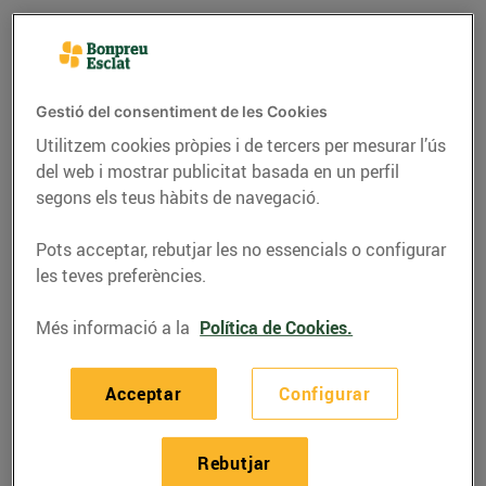
Gestió del consentiment de les Cookies
Utilitzem cookies pròpies i de tercers per mesurar l’ús
del web i mostrar publicitat basada en un perfil
segons els teus hàbits de navegació.
Pots acceptar, rebutjar les no essencials o configurar
les teves preferències.
RECEPTES
Més informació a la
Política de Cookies.
Rissoto de ceps amb
formatge de vaca
Acceptar
Configurar
10/d’octubre/2022
Rebutjar