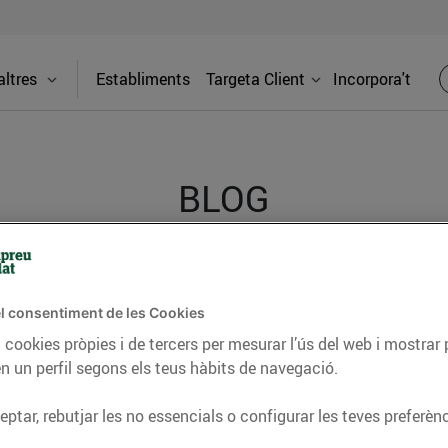
ltres
Establiments
Targeta Client
Incorpora't
BLOG
ceptes, consells nutricionals, informació d’actualitat
l consentiment de les Cookies
del nostre territori i molts altres temes.
 cookies pròpies i de tercers per mesurar l’ús del web i mostrar 
n un perfil segons els teus hàbits de navegació.
TAT
CONSELLS I HÀBITS SALUDABLES
ENERGIA
GASTRONOMIA
ptar, rebutjar les no essencials o configurar les teves preferènc