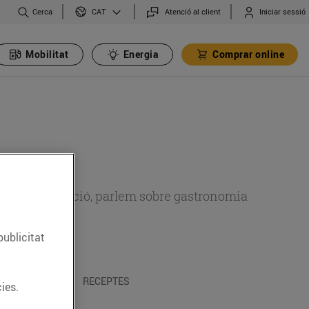
Cerca
Atenció al client
Iniciar sessió
CAT
Mobilitat
Energia
Comprar online
 sobre alimentació, parlem sobre gastronomia
publicitat
 I TRADICIONS
RECEPTES
ies.