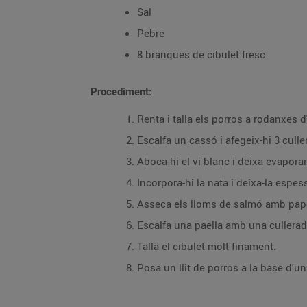
Sal
Pebre
8 branques de cibulet fresc
Procediment:
Renta i talla els porros a rodanxes d
Escalfa un cassó i afegeix-hi 3 culler
Aboca-hi el vi blanc i deixa evaporar
Incorpora-hi la nata i deixa-la espes
Asseca els lloms de salmó amb pap
Escalfa una paella amb una cullerada d
Talla el cibulet molt finament.
Posa un llit de porros a la base d'u