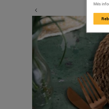
Més info
Reb