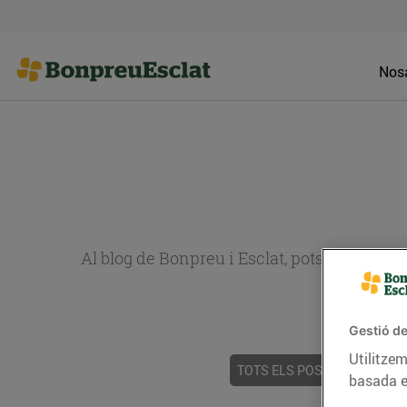
Nosa
Al blog de Bonpreu i Esclat, pots trobar re
Gestió de
Utilitzem
TOTS ELS POSTS
ACTUALI
basada e