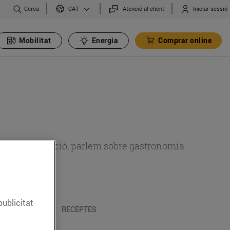
Cerca
Atenció al client
Iniciar sessió
CAT
Mobilitat
Energia
Comprar online
 sobre alimentació, parlem sobre gastronomia
publicitat
 I TRADICIONS
RECEPTES