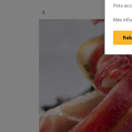
Pots acce
Més info
Reb