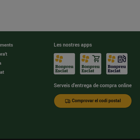
Les nostres apps
iments
ra't
a
at
Serveis d'entrega de compra online
Comprovar el codi postal