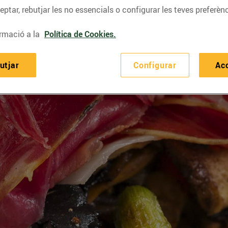
ptar, rebutjar les no essencials o configurar les teves preferènc
rmació a la
Política de Cookies.
utjar
Configurar
Ac