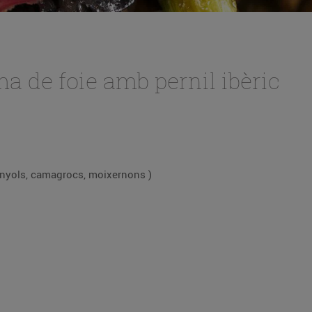
ma de foie amb pernil ibèric
inyols, camagrocs, moixernons )