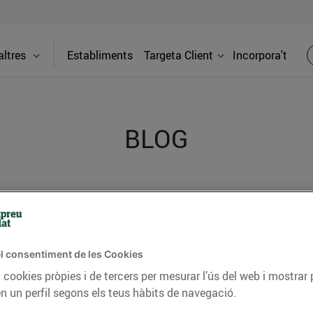
ltres
Establiments
Targeta Client
Incorpora't
BLOG
ceptes, consells nutricionals, informació d’actualitat
del nostre territori i molts altres temes.
l consentiment de les Cookies
 cookies pròpies i de tercers per mesurar l’ús del web i mostrar 
TAT
CONSELLS I HÀBITS SALUDABLES
ENERGIA
GASTRONOMIA
n un perfil segons els teus hàbits de navegació.