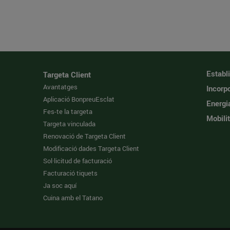
Establ
Targeta Client
Avantatges
Incorpo
Aplicació BonpreuEsclat
Energi
Fes-te la targeta
Mobilit
Targeta vinculada
Renovació de Targeta Client
Modificació dades Targeta Client
Sol·licitud de facturació
Facturació tiquets
Ja soc aquí
Cuina amb el Tatano