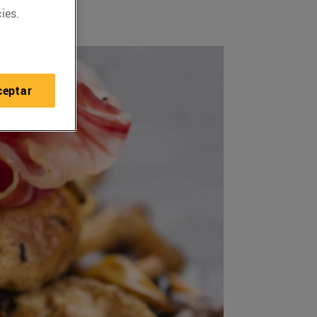
ies.
ceptar