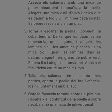
Asseca els calamars amb una mica de
paper absorbent i posa’ls a la paella.
Afegeix una mica d’oli d’oliva i deixa que
es daurin a foc viu 1 min per cada costat.
Salpebre i reserva’ls en un plat.
Torna a escalfar la paella i poseu-hi la
ceba tendra. Deixa que es dauri sense
remenar-la, uns segons, i afegeix les
làmines d’all, les ametlles picades i una
mica d’oli. Quan les làmines d’all es
daurin, afegiu-hi els grans de pebre verd.
Espera 5 s i afegeix el tomàquet. Abaixa el
foc i deixa coure no més d’1 min.
Talla els calamars en seccions més
petites, aparta la paella del foc i afegeix-
los-hi, juntament amb el suc.
Obre la focaccia torrada sobre un plat pla.
Reparteix el contingut de la paella a sobre
i acaba amb una mica de julivert picat.