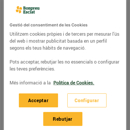
Gestió del consentiment de les Cookies
Utilitzem cookies pròpies i de tercers per mesurar l’ús
del web i mostrar publicitat basada en un perfil
segons els teus hàbits de navegació.
Pots acceptar, rebutjar les no essencials o configurar
les teves preferències.
Més informació a la
Política de Cookies.
RECEPTES
Sandvitx de calamars
Acceptar
Configurar
23/d’agost/2021
Rebutjar
Ingredients per a 4 persones: