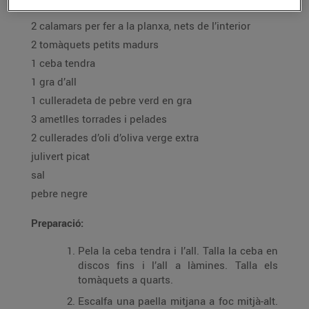
1 focaccia mediterrània
2 calamars per fer a la planxa, nets de l’interior
2 tomàquets petits madurs
1 ceba tendra
1 gra d’all
1 culleradeta de pebre verd en gra
3 ametlles torrades i pelades
2 cullerades d’oli d’oliva verge extra
julivert picat
sal
pebre negre
Preparació:
Pela la ceba tendra i l’all. Talla la ceba en
discos fins i l’all a làmines. Talla els
tomàquets a quarts.
Escalfa una paella mitjana a foc mitjà-alt.