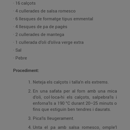
· 16 calçots
· 4 cullerades de salsa romesco
· 6 llesques de formatge tipus emmental
· 4 llesques de pa de pagès
· 2 cullerades de mantega
· 1 cullerada d’oli d’oliva verge extra
· Sal
· Pebre
Procediment:
Neteja els calçots i talla’n els extrems.
En una safata per al forn amb una mica
d’oli, col·loca-hi els calçots, salpebra’ls i
enforna’ls a 190 °C durant 20–25 minuts o
fins que estiguin ben tendres i daurats.
Pica’ls lleugerament.
Unta el pa amb salsa romesco, omple’l