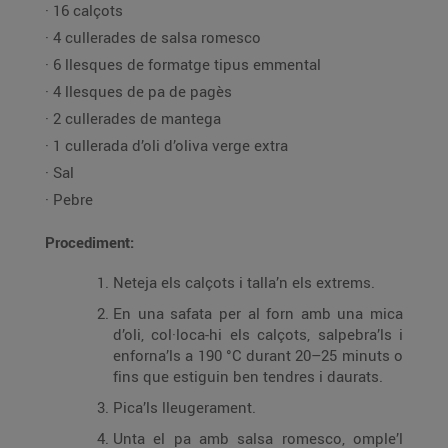
· 16 calçots
· 4 cullerades de salsa romesco
· 6 llesques de formatge tipus emmental
· 4 llesques de pa de pagès
· 2 cullerades de mantega
· 1 cullerada d’oli d’oliva verge extra
· Sal
· Pebre
Procediment:
Neteja els calçots i talla’n els extrems.
En una safata per al forn amb una mica
d’oli, col·loca-hi els calçots, salpebra’ls i
enforna’ls a 190 °C durant 20–25 minuts o
fins que estiguin ben tendres i daurats.
Pica’ls lleugerament.
Unta el pa amb salsa romesco, omple’l