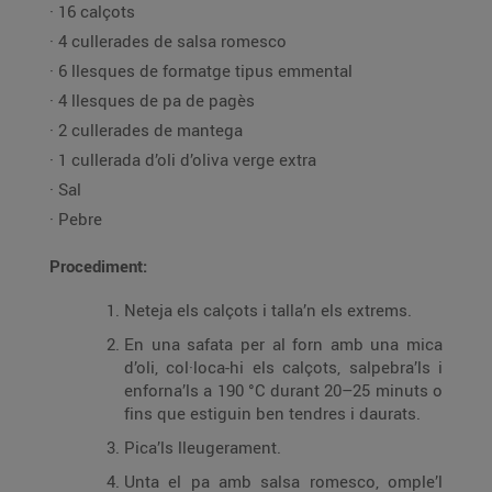
· 16 calçots
· 4 cullerades de salsa romesco
· 6 llesques de formatge tipus emmental
· 4 llesques de pa de pagès
· 2 cullerades de mantega
· 1 cullerada d’oli d’oliva verge extra
· Sal
· Pebre
Procediment:
Neteja els calçots i talla’n els extrems.
En una safata per al forn amb una mica
d’oli, col·loca-hi els calçots, salpebra’ls i
enforna’ls a 190 °C durant 20–25 minuts o
fins que estiguin ben tendres i daurats.
Pica’ls lleugerament.
Unta el pa amb salsa romesco, omple’l