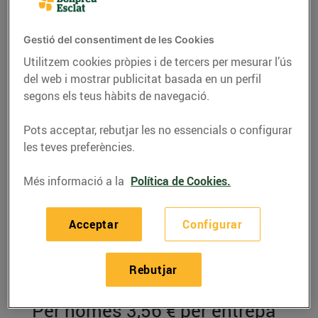
Gestió del consentiment de les Cookies
Utilitzem cookies pròpies i de tercers per mesurar l’ús
del web i mostrar publicitat basada en un perfil
segons els teus hàbits de navegació.
Pots acceptar, rebutjar les no essencials o configurar
les teves preferències.
Més informació a la
Política de Cookies.
RECEPTES
Acceptar
Configurar
Sandvitx de pastrami
amb maionesa de
Rebutjar
mostassa
Per només 3,56 € per entrepà