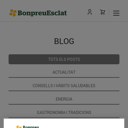
BLOG
TOTS ELS POSTS
ACTUALITAT
CONSELLS I HÀBITS SALUDABLES
ENERGIA
GASTRONOMIA I TRADICIONS
RECEPTES