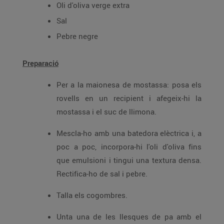
Oli d'oliva verge extra
Sal
Pebre negre
Preparació
Per a la maionesa de mostassa: posa els
rovells en un recipient i afegeix-hi la
mostassa i el suc de llimona.
Mescla-ho amb una batedora elèctrica i, a
poc a poc, incorpora-hi l'oli d'oliva fins
que emulsioni i tingui una textura densa.
Rectifica-ho de sal i pebre.
Talla els cogombres.
Unta una de les llesques de pa amb el