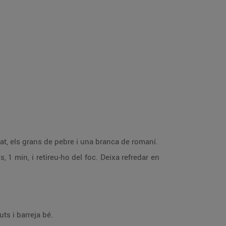
fat, els grans de pebre i una branca de romaní.
, 1 min, i retireu-ho del foc. Deixa refredar en
ts i barreja bé.