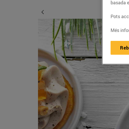
basada e
Pots acce
Més info
Reb