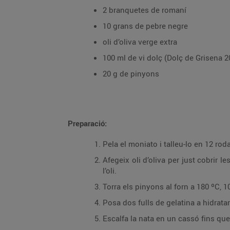
2 branquetes de romaní
10 grans de pebre negre
oli d’oliva verge extra
100 ml de vi dolç (Dolç de Grisena 2
20 g de pinyons
Preparació:
Pela el moniato i talleu-lo en 12 ro
Afegeix oli d’oliva per just cobrir l
l’oli.
Torra els pinyons al forn a 180 ºC, 10
Posa dos fulls de gelatina a hidratar
Escalfa la nata en un cassó fins que 