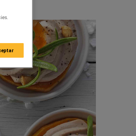
ies.
ceptar