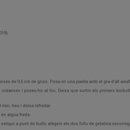
019)
danxes de 0,5 cm de gruix. Posa en una paella amb el gra d’all aixa
es rodanxes i poseu-ho al foc. Deixa que surtin els primers borbolls
 min, treu i deixa refredar.
 en aigua freda.
estigui a punt de bullir, afegeix els dos fulls de gelatina escorregu