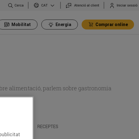
Cerca
Atenció al client
Iniciar sessió
CAT
Mobilitat
Energia
Comprar online
 sobre alimentació, parlem sobre gastronomia
 I TRADICIONS
RECEPTES
publicitat