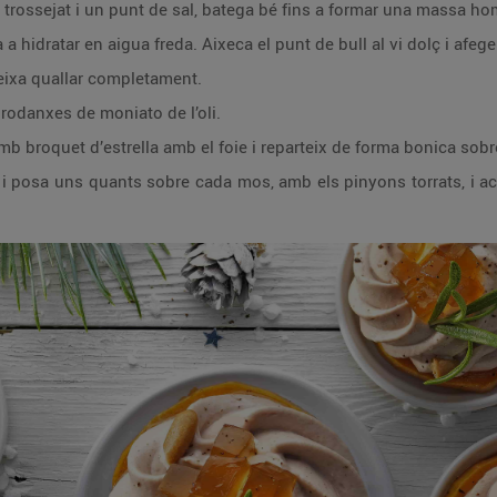
it trossejat i un punt de sal, batega bé fins a formar una massa ho
 a hidratar en aigua freda. Aixeca el punt de bull al vi dolç i afeg
eixa quallar completament.
rodanxes de moniato de l’oli.
 broquet d’estrella amb el foie i reparteix de forma bonica sob
ts i posa uns quants sobre cada mos, amb els pinyons torrats, i