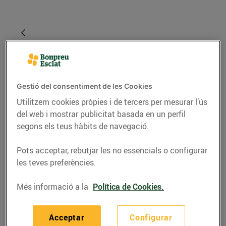
Gestió del consentiment de les Cookies
Utilitzem cookies pròpies i de tercers per mesurar l’ús
del web i mostrar publicitat basada en un perfil
segons els teus hàbits de navegació.
RECEPTES
Pots acceptar, rebutjar les no essencials o configurar
les teves preferències.
Snack de moniato i
foie-gras d'ànec amb
Més informació a la
Política de Cookies.
gelatina de vi dolç i
pinyons
Acceptar
Configurar