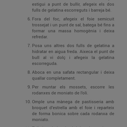
estigui a punt de bullir, afegeix els dos
fulls de gelatina escorreguts i barreja bé.
Fora del foc, afegeix el foie semicuit
trossejat i un punt de sal, batega bé fins a
formar una massa homogènia i deixa
refredar.
Posa uns altres dos fulls de gelatina a
hidratar en aigua freda. Aixeca el punt de
bull al vi dolç i afegeix la gelatina
escorreguda.
Aboca en una safata rectangular i deixa
quallar completament.
Per muntar els mossets, escorre les
rodanxes de moniato de l’oli.
Omple una mànega de pastisseria amb
broquet d’estrella amb el foie i reparteix
de forma bonica sobre cada rodanxa de
moniato.