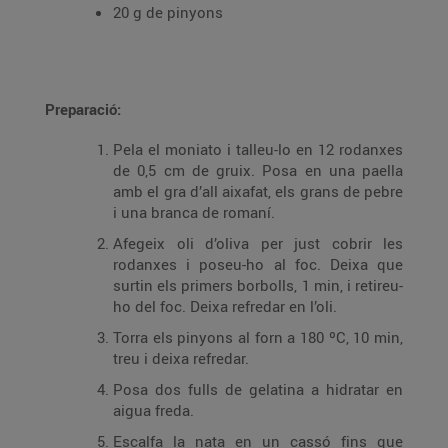
20 g de pinyons
Preparació:
Pela el moniato i talleu-lo en 12 rodanxes
de 0,5 cm de gruix. Posa en una paella
amb el gra d’all aixafat, els grans de pebre
i una branca de romaní.
Afegeix oli d’oliva per just cobrir les
rodanxes i poseu-ho al foc. Deixa que
surtin els primers borbolls, 1 min, i retireu-
ho del foc. Deixa refredar en l’oli.
Torra els pinyons al forn a 180 ºC, 10 min,
treu i deixa refredar.
Posa dos fulls de gelatina a hidratar en
aigua freda.
Escalfa la nata en un cassó fins que