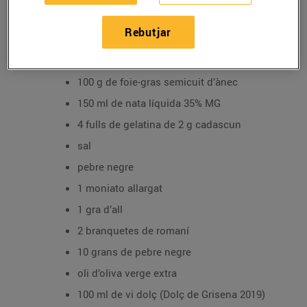
04/de desembre/2021
Rebutjar
Ingredients per a 4 persones:
100 g de foie-gras semicuit d’ànec
150 ml de nata líquida 35% MG
4 fulls de gelatina de 2 g cadascun
sal
pebre negre
1 moniato allargat
1 gra d’all
2 branquetes de romaní
10 grans de pebre negre
oli d’oliva verge extra
100 ml de vi dolç (Dolç de Grisena 2019)