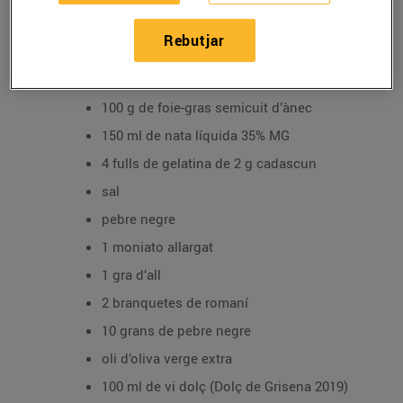
03/de desembre/2021
Rebutjar
Ingredients per a 4 persones:
100 g de foie-gras semicuit d’ànec
150 ml de nata líquida 35% MG
4 fulls de gelatina de 2 g cadascun
sal
pebre negre
1 moniato allargat
1 gra d’all
2 branquetes de romaní
10 grans de pebre negre
oli d’oliva verge extra
100 ml de vi dolç (Dolç de Grisena 2019)