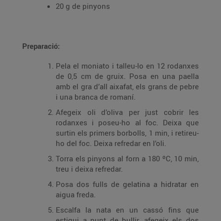
20 g de pinyons
Preparació:
Pela el moniato i talleu-lo en 12 rodanxes
de 0,5 cm de gruix. Posa en una paella
amb el gra d’all aixafat, els grans de pebre
i una branca de romaní.
Afegeix oli d’oliva per just cobrir les
rodanxes i poseu-ho al foc. Deixa que
surtin els primers borbolls, 1 min, i retireu-
ho del foc. Deixa refredar en l’oli.
Torra els pinyons al forn a 180 ºC, 10 min,
treu i deixa refredar.
Posa dos fulls de gelatina a hidratar en
aigua freda.
Escalfa la nata en un cassó fins que
estigui a punt de bullir, afegeix els dos