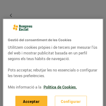
Gestió del consentiment de les Cookies
Utilitzem cookies pròpies i de tercers per mesurar l’ús
del web i mostrar publicitat basada en un perfil
segons els teus hàbits de navegació.
RECEPTES
Pots acceptar, rebutjar les no essencials o configurar
les teves preferències.
Snack de moniato i
foie-gras d'ànec amb
Més informació a la
Política de Cookies.
gelatina de vi dolç i
pinyons
Acceptar
Configurar