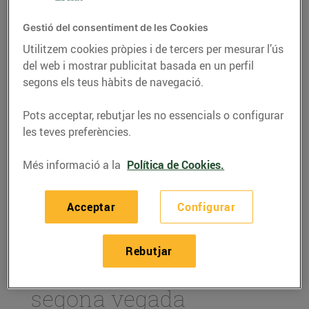
Gestió del consentiment de les Cookies
Utilitzem cookies pròpies i de tercers per mesurar l’ús
del web i mostrar publicitat basada en un perfil
segons els teus hàbits de navegació.
Pots acceptar, rebutjar les no essencials o configurar
les teves preferències.
Més informació a la
Política de Cookies.
ACTUALITAT
Acceptar
Configurar
Som el supermercat
online més barat en
Rebutjar
l'àmbit estatal, per
segona vegada