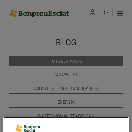
BLOG
TOTS ELS POSTS
ACTUALITAT
CONSELLS I HÀBITS SALUDABLES
ENERGIA
GASTRONOMIA I TRADICIONS
RECEPTES