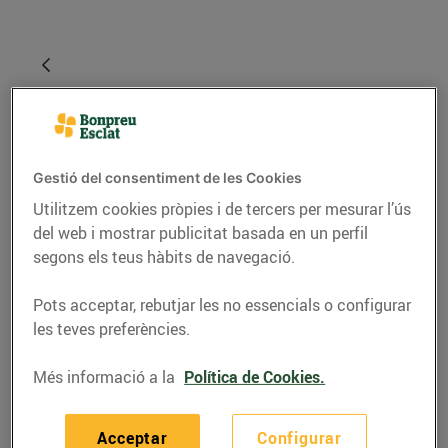
Gestió del consentiment de les Cookies
Utilitzem cookies pròpies i de tercers per mesurar l’ús
del web i mostrar publicitat basada en un perfil
segons els teus hàbits de navegació.
RECEPTES
Pots acceptar, rebutjar les no essencials o configurar
Sopa de carxofes amb
les teves preferències.
bunyols de bacallà i
Més informació a la
Política de Cookies.
greixonets de pernil
ibèric
Acceptar
Configurar