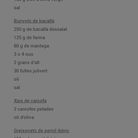
sal
Bunyols de bacallà
250 g de bacallà dessalat
125 g de farina
80 g de mantega
3 o 4 ous
2 grans d’all
30 fulles julivert
oli
sal
Xips de carxofa
2 carxofes pelades
oli d’oliva
Greixonets de pernil ibèric