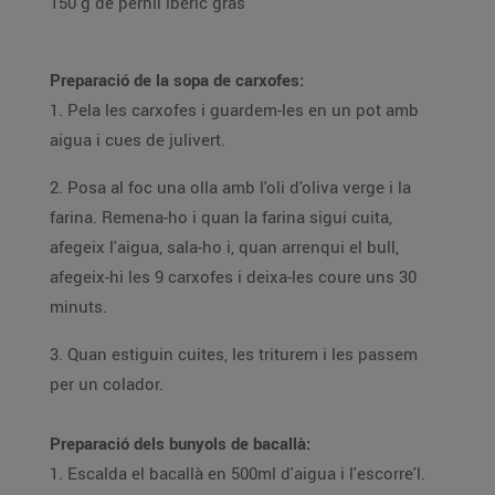
150 g de pernil ibèric gras
Preparació de la sopa de carxofes:
1. Pela les carxofes i guardem-les en un pot amb
aigua i cues de julivert.
2. Posa al foc una olla amb l'oli d'oliva verge i la
farina. Remena-ho i quan la farina sigui cuita,
afegeix l'aigua, sala-ho i, quan arrenqui el bull,
afegeix-hi les 9 carxofes i deixa-les coure uns 30
minuts.
3. Quan estiguin cuites, les triturem i les passem
per un colador.
Preparació dels bunyols de bacallà:
1. Escalda el bacallà en 500ml d'aigua i l'escorre'l.