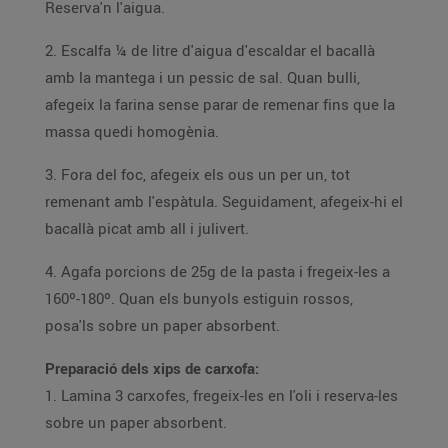
Reserva'n l'aigua.
2. Escalfa ¼ de litre d'aigua d'escaldar el bacallà
amb la mantega i un pessic de sal. Quan bulli,
afegeix la farina sense parar de remenar fins que la
massa quedi homogènia.
3. Fora del foc, afegeix els ous un per un, tot
remenant amb l'espàtula. Seguidament, afegeix-hi el
bacallà picat amb all i julivert.
4. Agafa porcions de 25g de la pasta i fregeix-les a
160º-180º. Quan els bunyols estiguin rossos,
posa'ls sobre un paper absorbent.
Preparació dels xips de carxofa:
1. Lamina 3 carxofes, fregeix-les en l'oli i reserva-les
sobre un paper absorbent.