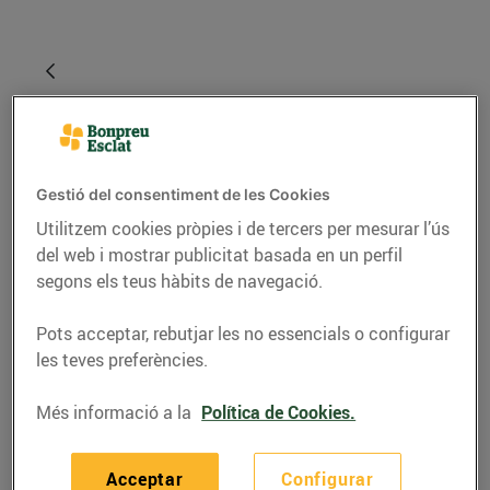
Gestió del consentiment de les Cookies
Utilitzem cookies pròpies i de tercers per mesurar l’ús
del web i mostrar publicitat basada en un perfil
segons els teus hàbits de navegació.
RECEPTES
Pots acceptar, rebutjar les no essencials o configurar
Sopa de carxofes amb
les teves preferències.
bunyols de bacallà i
Més informació a la
Política de Cookies.
greixonets de pernil
ibèric
Acceptar
Configurar