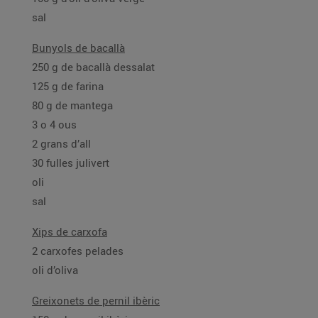
sal
Bunyols de bacallà
250 g de bacallà dessalat
125 g de farina
80 g de mantega
3 o 4 ous
2 grans d’all
30 fulles julivert
oli
sal
Xips de carxofa
2 carxofes pelades
oli d’oliva
Greixonets de pernil ibèric