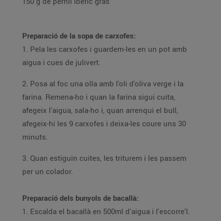
150 g de pernil ibèric gras
Preparació de la sopa de carxofes:
1. Pela les carxofes i guardem-les en un pot amb
aigua i cues de julivert.
2. Posa al foc una olla amb l'oli d'oliva verge i la
farina. Remena-ho i quan la farina sigui cuita,
afegeix l'aigua, sala-ho i, quan arrenqui el bull,
afegeix-hi les 9 carxofes i deixa-les coure uns 30
minuts.
3. Quan estiguin cuites, les triturem i les passem
per un colador.
Preparació dels bunyols de bacallà:
1. Escalda el bacallà en 500ml d'aigua i l'escorre'l.