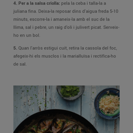
4. Per a la salsa criolla:
pela la ceba i talla-la a
juliana fina. Deixa-la reposar dins d'aigua freda 5-10
minuts, escorre-la i amaneix-la amb el suc de la
llima, sal i pebre, un raig d'oli i julivert picat. Serveix-
ho en un bol.
5.
Quan l'arròs estigui cuit, retira la cassola del foc,
afegeix-hi els musclos i la marialluïsa i rectifica-ho
de sal.