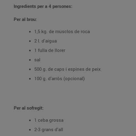
Ingredients per a 4 persones:
Per al brou:
1,5 kg. de musclos de roca
2 l. d'aigua
1 fulla de llorer
sal
500 g. de caps i espines de peix
100 g. d'arròs (opcional)
Per al sofregit:
1 ceba grossa
2-3 grans d'all