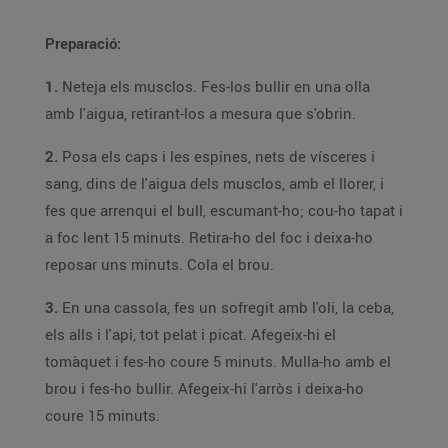
Preparació:
1.
Neteja els musclos. Fes-los bullir en una olla
amb l'aigua, retirant-los a mesura que s'obrin.
2.
Posa els caps i les espines, nets de vísceres i
sang, dins de l'aigua dels musclos, amb el llorer, i
fes que arrenqui el bull, escumant-ho; cou-ho tapat i
a foc lent 15 minuts. Retira-ho del foc i deixa-ho
reposar uns minuts. Cola el brou.
3.
En una cassola, fes un sofregit amb l'oli, la ceba,
els alls i l'api, tot pelat i picat. Afegeix-hi el
tomàquet i fes-ho coure 5 minuts. Mulla-ho amb el
brou i fes-ho bullir. Afegeix-hi l'arròs i deixa-ho
coure 15 minuts.