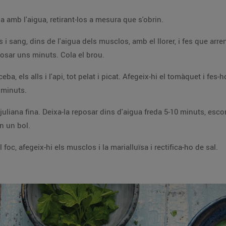
Neteja els musclos. Fes-los bullir en una olla amb l'aigua, retirant-los a mesura que s'obrin.
t i a foc
c i deixa-ho reposar uns minuts. Cola el brou.
15 minuts.
ho en un bol.
Quan l'arròs estigui cuit, retira la cassola del foc, afegeix-hi els musclos i la marialluïsa i rectifica-ho de sal.