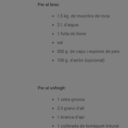
Per al brou:
1,5 kg. de musclos de roca
2 l. d'aigua
1 fulla de llorer
sal
500 g. de caps i espines de peix
100 g. d'arròs (opcional)
Per al sofregit:
1 ceba grossa
2-3 grans d'all
1 branca d'api
1 cullerada de tomàquet triturat