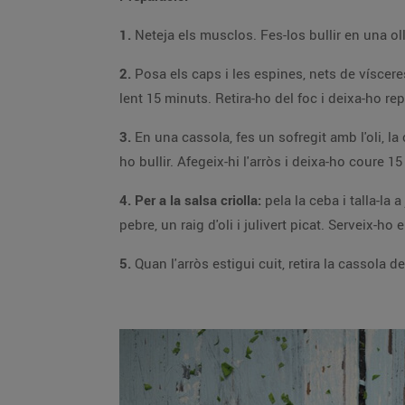
1.
2.
Posa els caps i les espines, nets de vísceres i sang, dins de l'aigua dels musclos, amb el llorer, i fes que arrenqui el bull, escumant-ho; cou-ho tapa
lent 15 minuts. Retira-ho del fo
3.
En una cassola, fes un sofregit amb l'oli, la ceba, els alls i l'api, tot pelat i picat. Afegeix-hi el tomàquet i fes-ho coure 5 minuts. Mulla-ho amb el brou i fes-
ho bullir. Afegeix-hi l'arròs i deixa-ho coure 
4. Per a la salsa criolla:
pela la ceba i talla-la a juliana fina. Deixa-la reposar dins d'aigua freda 5-10 minuts, escorre-la i amaneix-la amb el suc de la llima, sal i
pebre, un raig d'oli i julivert picat. Serveix-
5.