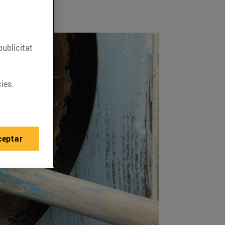
publicitat
ies.
ceptar