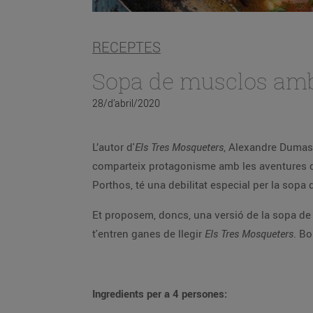
RECEPTES
Sopa de musclos amb 
28/d’abril/2020
L’autor d'
Els Tres Mosqueters
, Alexandre Dumas, era un gran aficionat a la gastronomia i això es ref
comparteix protagonisme amb les aventures dels mosqueters i d’Artagnan. Precisament, un dels membres d’aquest cos d’elit de la guàrdia re
Et proposem, doncs, una versió de la sopa de musclos, en aquest cas acompanyada amb salsa crioll
t'entren ganes de llegir
Els Tres Mosqueters
Ingredients per a 4 persones: