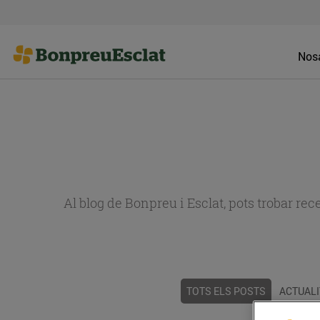
Nosa
Al blog de Bonpreu i Esclat, pots trobar re
TOTS ELS POSTS
ACTUALI