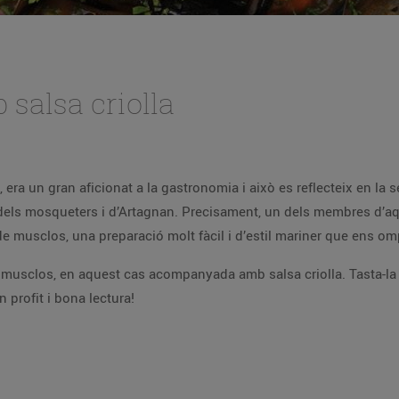
salsa criolla
lecteix en la seva obra més coneguda, on el menjar
ial francesa,
Porthos, té una debilitat especial per la sopa de musclos,
a. Tasta-la i te n’enamoraràs de seguida. Segur que
. Bon profit i bona lectura!