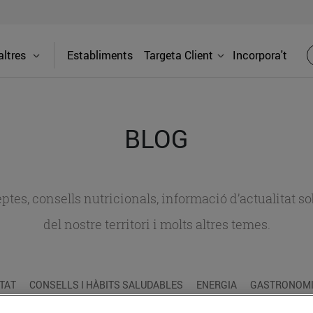
ltres
Establiments
Targeta Client
Incorpora't
BLOG
ceptes, consells nutricionals, informació d’actualitat
del nostre territori i molts altres temes.
TAT
CONSELLS I HÀBITS SALUDABLES
ENERGIA
GASTRONOMIA