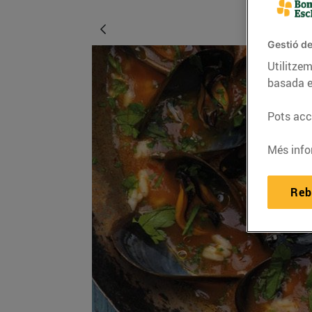
Gestió de
Utilitzem
basada e
Pots acce
Més info
Reb