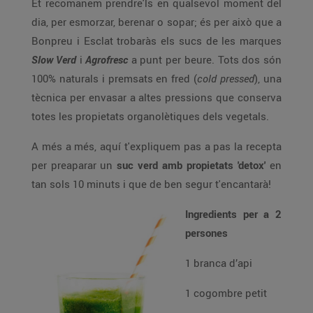
Et recomanem prendre'ls en qualsevol moment del
dia, per esmorzar, berenar o sopar; és per això que a
Bonpreu i Esclat trobaràs els sucs de les marques
Slow Verd
i
Agrofresc
a punt per beure. Tots dos són
100% naturals i premsats en fred (
cold pressed
), una
tècnica per envasar a altes pressions que conserva
totes les propietats organolètiques dels vegetals.
A més a més, aquí t'expliquem pas a pas la recepta
per preaparar un
suc verd amb propietats 'detox'
en
tan sols 10 minuts i que de ben segur t'encantarà!
Ingredients per a 2
persones
1 branca d’api
1 cogombre petit