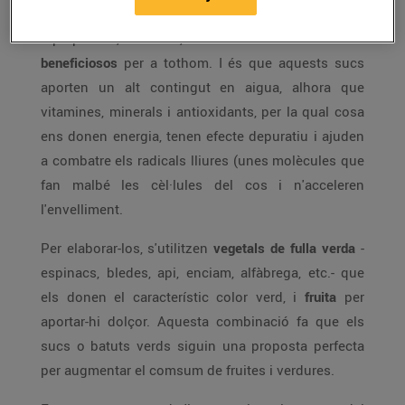
Els
batuts o sucs verds
són fàcils de prendre
i preparar i, sobretot, resulten molt
saludables i
beneficiosos
per a tothom. I és que aquests sucs
aporten un alt contingut en aigua, alhora que
vitamines, minerals i antioxidants, per la qual cosa
ens donen energia, tenen efecte depuratiu i ajuden
a combatre els radicals lliures (unes molècules que
fan malbé les cèl·lules del cos i n'acceleren
l'envelliment.
Per elaborar-los, s'utilitzen
vegetals de fulla verda
-
espinacs, bledes, api, enciam, alfàbrega, etc.- que
els donen el característic color verd, i
fruita
per
aportar-hi dolçor. Aquesta combinació fa que els
sucs o batuts verds siguin una proposta perfecta
per augmentar el comsum de fruites i verdures.