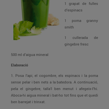
1 grapat de fulles
d’espinacs
1 poma granny
smith
1 cullerada de
gingebre fresc
500 ml d’aigua mineral
Elaboració
1. Posa l’api, el cogombre, els espinacs i la poma
sense pelar i ben nets a la batedora. A continuació,
pela el gingebre, talla’l ben menut i afegeix-l’hi.
Aboca-hi aigua mineral i bat-ho tot fins que et quedi
ben barrejat i trinxat.