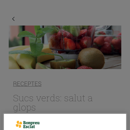
RECEPTES
Sucs verds: salut a
glops
31/de gener/2019