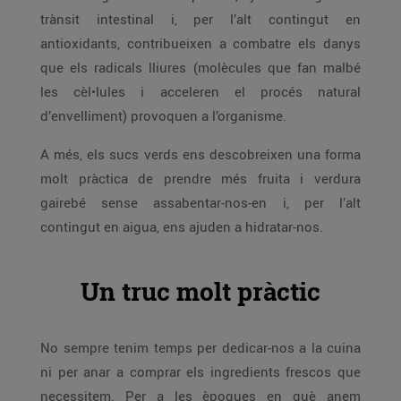
trànsit intestinal i, per l’alt contingut en
antioxidants, contribueixen a combatre els danys
que els radicals lliures (molècules que fan malbé
les cèl•lules i acceleren el procés natural
d’envelliment) provoquen a l’organisme.
A més, els sucs verds ens descobreixen una forma
molt pràctica de prendre més fruita i verdura
gairebé sense assabentar-nos-en i, per l’alt
contingut en aigua, ens ajuden a hidratar-nos.
Un truc molt pràctic
No sempre tenim temps per dedicar-nos a la cuina
ni per anar a comprar els ingredients frescos que
necessitem. Per a les èpoques en què anem