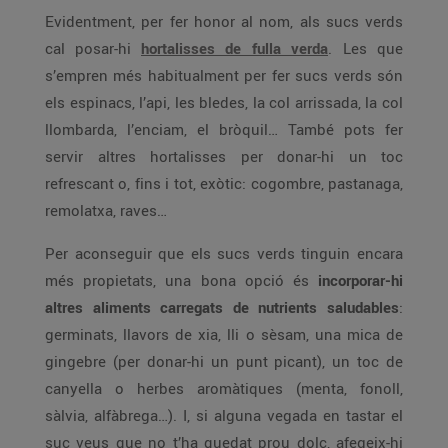
Evidentment, per fer honor al nom, als sucs verds
cal posar-hi
hortalisses de fulla verda
. Les que
s’empren més habitualment per fer sucs verds són
els espinacs, l’api, les bledes, la col arrissada, la col
llombarda, l’enciam, el bròquil… També pots fer
servir altres hortalisses per donar-hi un toc
refrescant o, fins i tot, exòtic: cogombre, pastanaga,
remolatxa, raves…
Per aconseguir que els sucs verds tinguin encara
més propietats, una bona opció és
incorporar-hi
altres aliments carregats de nutrients saludables
:
germinats, llavors de xia, lli o sèsam, una mica de
gingebre (per donar-hi un punt picant), un toc de
canyella o herbes aromàtiques (menta, fonoll,
sàlvia, alfàbrega…). I, si alguna vegada en tastar el
suc veus que no t’ha quedat prou dolç, afegeix-hi