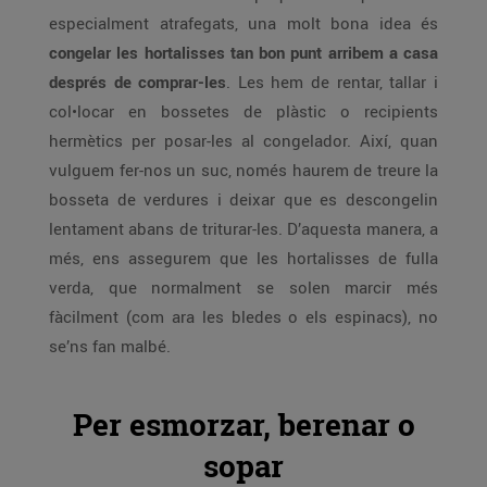
especialment atrafegats, una molt bona idea és
congelar les hortalisses tan bon punt arribem a casa
després de comprar-les
. Les hem de rentar, tallar i
col•locar en bossetes de plàstic o recipients
hermètics per posar-les al congelador. Així, quan
vulguem fer-nos un suc, només haurem de treure la
bosseta de verdures i deixar que es descongelin
lentament abans de triturar-les. D’aquesta manera, a
més, ens assegurem que les hortalisses de fulla
verda, que normalment se solen marcir més
fàcilment (com ara les bledes o els espinacs), no
se’ns fan malbé.
Per esmorzar, berenar o
sopar