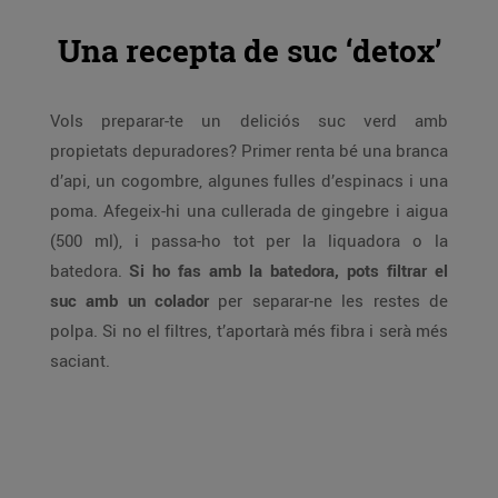
Una recepta de suc ‘detox’
Vols preparar-te un deliciós suc verd amb
propietats depuradores? Primer renta bé una branca
d’api, un cogombre, algunes fulles d’espinacs i una
poma. Afegeix-hi una cullerada de gingebre i aigua
(500 ml), i passa-ho tot per la liquadora o la
batedora.
Si ho fas amb la batedora, pots filtrar el
suc amb un colador
per separar-ne les restes de
polpa. Si no el filtres, t’aportarà més fibra i serà més
saciant.