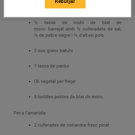
Rebutjar
450 g de gambes mitjanes pelades
½ tassa de midó de blat de
moro: barrejat amb ½ culleradeta de sal,
½ de pebre negre i ½ d'all en pols
2 ous grans batuts
1 tassa de panko
Oli vegetal per fregir
8 tortilles petites de blat de moro
Per a l’amanida:
2 cullerades de coriandre fresc picat