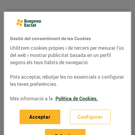
Gestió del consentiment de les Cookies
Utilitzem cookies pròpies i de tercers per mesurar l’ús
del web i mostrar publicitat basada en un perfil
segons els teus hàbits de navegació.
Pots acceptar, rebutjar les no essencials o configurar
les teves preferències.
RECEPTES
Tacos de gambes
Més informació a la
Política de Cookies.
15/de maig/2026
Acceptar
Configurar
Ingredients