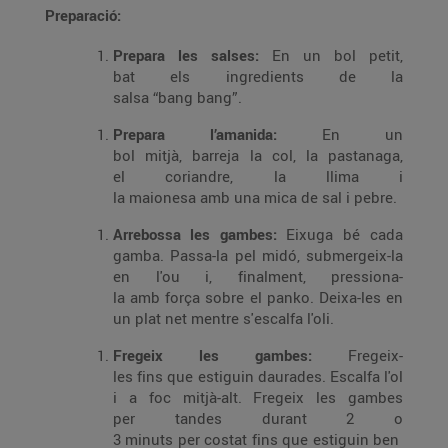
Preparació:
Prepara les salses:
En un bol petit,
bat els ingredients de la
salsa “bang bang”.
Prepara l’amanida:
En un
bol mitjà, barreja la col, la pastanaga,
el coriandre, la llima i
la maionesa amb una mica de sal i pebre.
Arrebossa les gambes:
Eixuga bé cada
gamba. Passa-la pel midó, submergeix-la
en l'ou i, finalment, pressiona-
la amb força sobre el panko. Deixa-les en
un plat net mentre s'escalfa l'oli.
Fregeix les gambes:
Fregeix-
les fins que estiguin daurades. Escalfa l'ol
i a foc mitjà-alt. Fregeix les gambes
per tandes durant 2 o
3 minuts per costat fins que estiguin ben