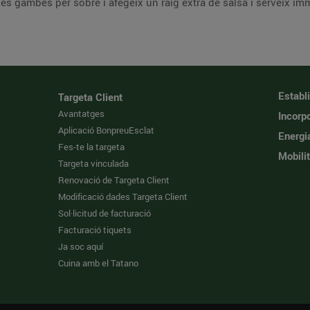
les gambes per sobre i afegeix un raig extra de salsa i serveix 
Establ
Targeta Client
Avantatges
Incorpo
Aplicació BonpreuEsclat
Energi
Fes-te la targeta
Mobilit
Targeta vinculada
Renovació de Targeta Client
Modificació dades Targeta Client
Sol·licitud de facturació
Facturació tiquets
Ja soc aquí
Cuina amb el Tatano