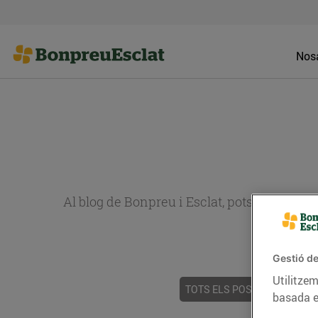
Nosa
Al blog de Bonpreu i Esclat, pots trobar re
Gestió de
Utilitzem
TOTS ELS POSTS
ACTUALI
basada e