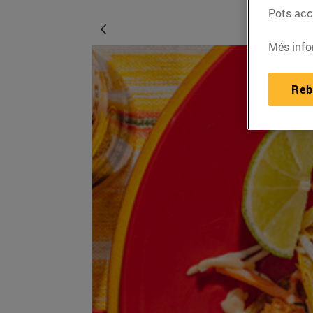
Pots acce
Més info
Reb