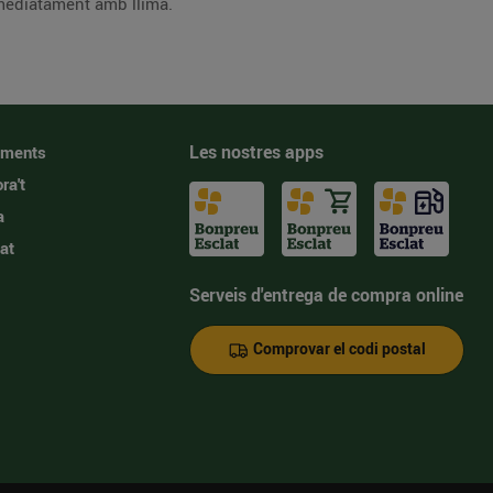
immediatament amb llima.
Les nostres apps
iments
ra't
a
at
Serveis d'entrega de compra online
Comprovar el codi postal