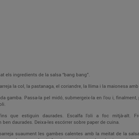
bat els ingredients de la salsa “bang bang”.
arreja la col, la pastanaga, el coriandre, la llima i la maionesa am
da gamba. Passa-la pel midó, submergeix-la en l'ou i, finalment,
oli.
fins que estiguin daurades. Escalfa l'oli a foc mitjà-alt.
in ben daurades. Deixa-les escórrer sobre paper de cuina.
barreja suaument les gambes calentes amb la meitat de la salsa 