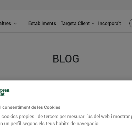
ltres
Establiments
Targeta Client
Incorpora't
BLOG
ceptes, consells nutricionals, informació d’actualitat
del nostre territori i molts altres temes.
l consentiment de les Cookies
 cookies pròpies i de tercers per mesurar l’ús del web i mostrar 
TAT
CONSELLS I HÀBITS SALUDABLES
ENERGIA
GASTRONOMIA
n un perfil segons els teus hàbits de navegació.