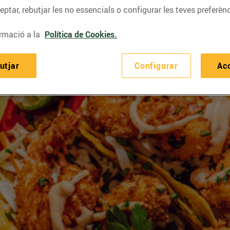
ptar, rebutjar les no essencials o configurar les teves preferènc
rmació a la
Política de Cookies.
utjar
Configurar
Ac