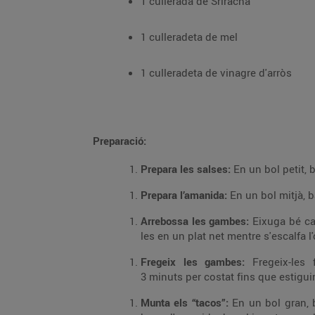
1 cullerada de Sriracha
1 culleradeta de mel
1 culleradeta de vinagre d'arròs
Preparació:
Prepara les salses:
En un bol petit, 
Prepara l’amanida:
En un bol mitjà, b
Arrebossa les gambes:
Eixuga bé ca
les en un plat net mentre s'escalfa l'
Fregeix les gambes:
Fregeix-les 
3 minuts per costat fins que estigu
Munta els “tacos”:
En un bol gran, 