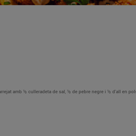
rrejat amb ½ culleradeta de sal, ½ de pebre negre i ½ d'all en po