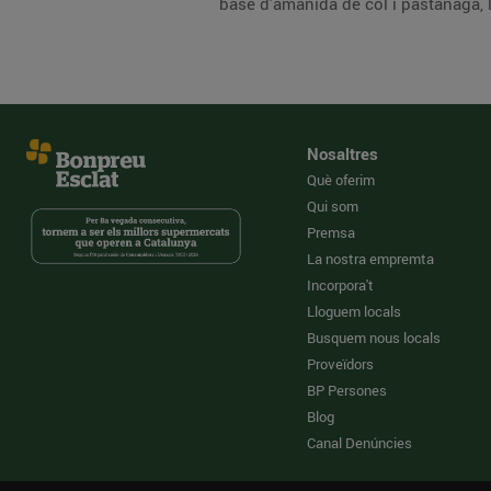
base d'amanida de col i pastanaga, 
Nosaltres
Què oferim
Qui som
Premsa
La nostra empremta
Incorpora't
Lloguem locals
Busquem nous locals
Proveïdors
BP Persones
Blog
Canal Denúncies