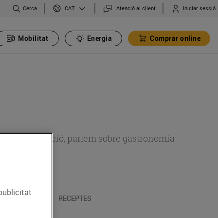
Cerca
Atenció al client
Iniciar sessió
CAT
Mobilitat
Energia
Comprar online
 sobre alimentació, parlem sobre gastronomia
publicitat
 I TRADICIONS
RECEPTES