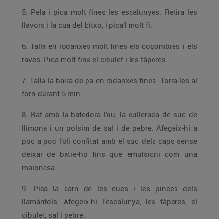
5. Pela i pica molt fines les escalunyes. Retira les
llavors i la cua del bitxo, i pica’l molt fi.
6. Talla en rodanxes molt fines els cogombres i els
raves. Pica molt fins el cibulet i les tàperes.
7. Talla la barra de pa en rodanxes fines. Torra-les al
forn durant 5 min.
8. Bat amb la batedora l’ou, la cullerada de suc de
llimona i un polsim de sal i de pebre. Afegeix-hi a
poc a poc l’oli confitat amb el suc dels caps sense
deixar de batre-ho fins que emulsioni com una
maionesa.
9. Pica la carn de les cues i les pinces dels
llamàntols. Afegeix-hi l’escalunya, les tàperes, el
cibulet, sal i pebre.