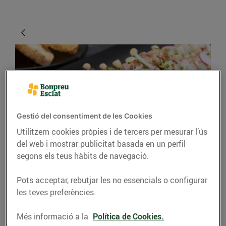
Gestió del consentiment de les Cookies
Utilitzem cookies pròpies i de tercers per mesurar l’ús
del web i mostrar publicitat basada en un perfil
RECEPTES
segons els teus hàbits de navegació.
Tàrtar de llamàntol
Pots acceptar, rebutjar les no essencials o configurar
amb oli de bitxo i
les teves preferències.
escalunya amb el suc
dels caps
Més informació a la
Política de Cookies.