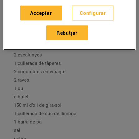
22/de desembre/2020
Acceptar
Configurar
Ingredients per a 4 persones:
Rebutjar
2 llamàntols vius
1 bitxo de caiena
2 escalunyes
1 cullerada de tàperes
2 cogombres en vinagre
2 raves
1 ou
cibulet
150 ml d’oli de gira-sol
1 cullerada de suc de llimona
1 barra de pa
sal
pebre