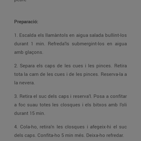
Preparació:
1. Escalda els llamàntols en aigua salada bullint-los
durant 1 min. Refreda’ls submergint-los en aigua
amb glaçons.
2. Separa els caps de les cues i les pinces. Retira
tota la carn de les cues i de les pinces. Reserva-la a
la nevera.
3. Retira el suc dels caps i reserva’l. Posa a confitar
a foc suau totes les closques i els bitxos amb l’oli
durant 15 min.
4. Cola-ho, retira’n les closques i afegeix-hi el suc
dels caps. Confita-ho 5 min més. Deixa-ho refredar.