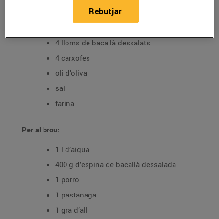
Rebutjar
Ingredients per a 4 persones:
4 lloms de bacallà dessalats
4 carxofes
oli d’oliva
sal
farina
Per al brou:
1 l d’aigua
400 g d’espina de bacallà dessalada
1 porro
1 pastanaga
1 gra d’all