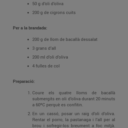
50 g d’oli d’oliva
200 g de cigrons cuits
Per a la brandada:
200 g de llom de bacallà dessalat
3 grans d’all
200 ml d’oli d’oliva
4 fulles de col
Preparació:
Coure els quatre lloms de bacallà
submergits en oli d’oliva durant 20 minuts
a 60ºC perquè es confitin.
En un cassó, posar un raig d’oli d’oliva.
Rentar el porro, la pastanaga i l’all per al
brou i sofregir-los breument a foc mitjà.