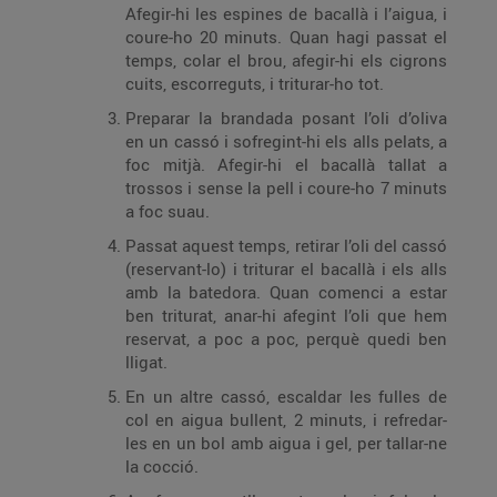
Afegir-hi les espines de bacallà i l’aigua, i
coure-ho 20 minuts. Quan hagi passat el
temps, colar el brou, afegir-hi els cigrons
cuits, escorreguts, i triturar-ho tot.
Preparar la brandada posant l’oli d’oliva
en un cassó i sofregint-hi els alls pelats, a
foc mitjà. Afegir-hi el bacallà tallat a
trossos i sense la pell i coure-ho 7 minuts
a foc suau.
Passat aquest temps, retirar l’oli del cassó
(reservant-lo) i triturar el bacallà i els alls
amb la batedora. Quan comenci a estar
ben triturat, anar-hi afegint l’oli que hem
reservat, a poc a poc, perquè quedi ben
lligat.
En un altre cassó, escaldar les fulles de
col en aigua bullent, 2 minuts, i refredar-
les en un bol amb aigua i gel, per tallar-ne
la cocció.