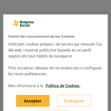
Gestió del consentiment de les Cookies
Utilitzem cookies pròpies i de tercers per mesurar l’ús
del web i mostrar publicitat basada en un perfil
segons els teus hàbits de navegació.
Pots acceptar, rebutjar les no essencials o configurar
RECEPTES
les teves preferències.
Terrina de brandada de
Més informació a la
Política de Cookies.
bacallà amb col i
carxofes
Acceptar
Configurar
11/de febrer/2016