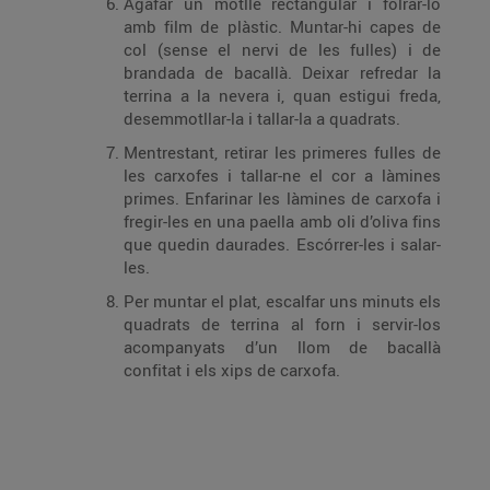
Agafar un motlle rectangular i folrar-lo
amb film de plàstic. Muntar-hi capes de
col (sense el nervi de les fulles) i de
brandada de bacallà. Deixar refredar la
terrina a la nevera i, quan estigui freda,
desemmotllar-la i tallar-la a quadrats.
Mentrestant, retirar les primeres fulles de
les carxofes i tallar-ne el cor a làmines
primes. Enfarinar les làmines de carxofa i
fregir-les en una paella amb oli d’oliva fins
que quedin daurades. Escórrer-les i salar-
les.
Per muntar el plat, escalfar uns minuts els
quadrats de terrina al forn i servir-los
acompanyats d’un llom de bacallà
confitat i els xips de carxofa.