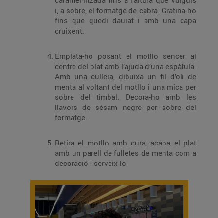
caramel·litzada fins a l’altura que vulguis
i, a sobre, el formatge de cabra. Gratina-ho
fins que quedi daurat i amb una capa
cruixent.
Emplata-ho posant el motllo sencer al
centre del plat amb l’ajuda d’una espàtula.
Amb una cullera, dibuixa un fil d’oli de
menta al voltant del motllo i una mica per
sobre del timbal. Decora-ho amb les
llavors de sèsam negre per sobre del
formatge.
Retira el motllo amb cura, acaba el plat
amb un parell de fulletes de menta com a
decoració i serveix-lo.