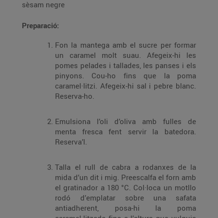
sèsam negre
Preparació:
Fon la mantega amb el sucre per formar
un caramel molt suau. Afegeix-hi les
pomes pelades i tallades, les panses i els
pinyons. Cou-ho fins que la poma
caramel·litzi. Afegeix-hi sal i pebre blanc.
Reserva-ho.
Emulsiona l’oli d’oliva amb fulles de
menta fresca fent servir la batedora.
Reserva’l.
Talla el rull de cabra a rodanxes de la
mida d’un dit i mig. Preescalfa el forn amb
el gratinador a 180 °C. Col·loca un motllo
rodó d’emplatar sobre una safata
antiadherent, posa-hi la poma