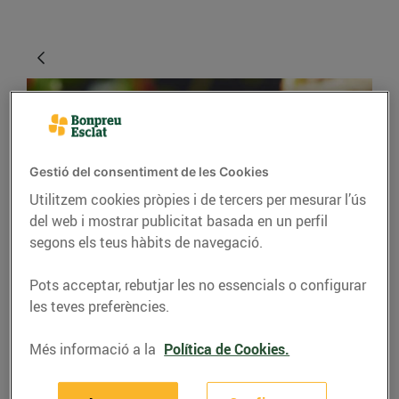
Gestió del consentiment de les Cookies
Utilitzem cookies pròpies i de tercers per mesurar l’ús
del web i mostrar publicitat basada en un perfil
segons els teus hàbits de navegació.
RECEPTES
Pots acceptar, rebutjar les no essencials o configurar
Timbal de poma
les teves preferències.
caramel·litzada amb
formatge de cabra i
Més informació a la
Política de Cookies.
menta