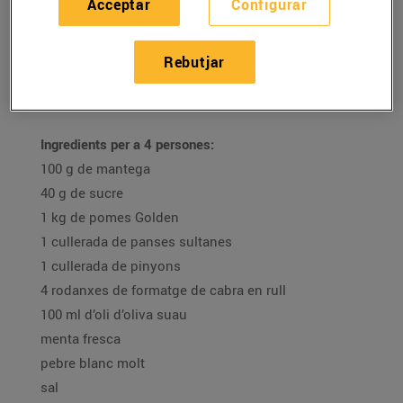
Acceptar
Configurar
16/de desembre/2020
Rebutjar
Recepta de timbal de poma carame·litzada amb
formatge de cabra i menta de la Mar Atencia
Ingredients per a 4 persones:
100 g de mantega
40 g de sucre
1 kg de pomes Golden
1 cullerada de panses sultanes
1 cullerada de pinyons
4 rodanxes de formatge de cabra en rull
100 ml d’oli d’oliva suau
menta fresca
pebre blanc molt
sal