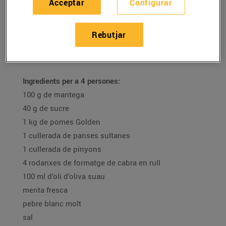
Acceptar
Configurar
16/de desembre/2020
Rebutjar
Recepta de timbal de poma carame·litzada amb
formatge de cabra i menta de la Mar Atencia
Ingredients per a 4 persones:
100 g de mantega
40 g de sucre
1 kg de pomes Golden
1 cullerada de panses sultanes
1 cullerada de pinyons
4 rodanxes de formatge de cabra en rull
100 ml d’oli d’oliva suau
menta fresca
pebre blanc molt
sal