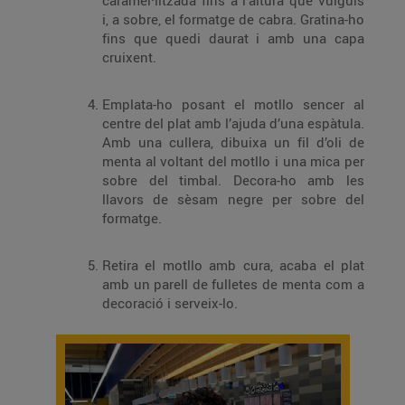
caramel·litzada fins a l’altura que vulguis
i, a sobre, el formatge de cabra. Gratina-ho
fins que quedi daurat i amb una capa
cruixent.
Emplata-ho posant el motllo sencer al
centre del plat amb l’ajuda d’una espàtula.
Amb una cullera, dibuixa un fil d’oli de
menta al voltant del motllo i una mica per
sobre del timbal. Decora-ho amb les
llavors de sèsam negre per sobre del
formatge.
Retira el motllo amb cura, acaba el plat
amb un parell de fulletes de menta com a
decoració i serveix-lo.