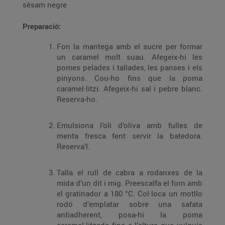
sèsam negre
Preparació:
Fon la mantega amb el sucre per formar
un caramel molt suau. Afegeix-hi les
pomes pelades i tallades, les panses i els
pinyons. Cou-ho fins que la poma
caramel·litzi. Afegeix-hi sal i pebre blanc.
Reserva-ho.
Emulsiona l’oli d’oliva amb fulles de
menta fresca fent servir la batedora.
Reserva’l.
Talla el rull de cabra a rodanxes de la
mida d’un dit i mig. Preescalfa el forn amb
el gratinador a 180 °C. Col·loca un motllo
rodó d’emplatar sobre una safata
antiadherent, posa-hi la poma