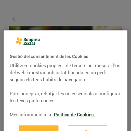
Gestió del consentiment de les Cookies
Utilitzem cookies pròpies i de tercers per mesurar l’ús
del web i mostrar publicitat basada en un perfil
segons els teus hàbits de navegació.
RECEPTES
Pots acceptar, rebutjar les no essencials o configurar
Timbal de poma
les teves preferències.
caramel·litzada amb
formatge de cabra i
Més informació a la
Política de Cookies.
menta