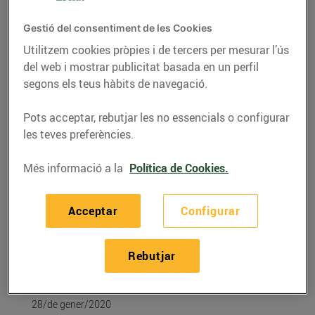
Gestió del consentiment de les Cookies
Utilitzem cookies pròpies i de tercers per mesurar l’ús
del web i mostrar publicitat basada en un perfil
segons els teus hàbits de navegació.
Pots acceptar, rebutjar les no essencials o configurar
les teves preferències.
Més informació a la
Política de Cookies.
RECEPTES
Acceptar
Configurar
Recepta de timbal de
quinoa amb espaguetis
Rebutjar
vegetals
28/de gener/2020