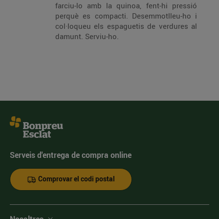
farciu-lo amb la quinoa, fent-hi pressió
perquè es compacti. Desemmotlleu-ho i
col·loqueu els espaguetis de verdures al
damunt. Serviu-ho.
Serveis d'entrega de compra online
Comprovar el codi postal