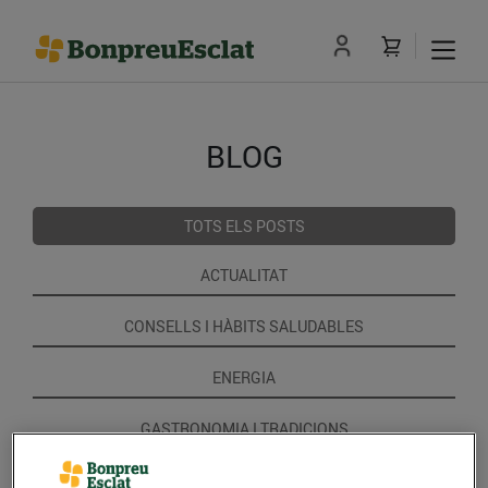
BLOG
TOTS ELS POSTS
ACTUALITAT
CONSELLS I HÀBITS SALUDABLES
ENERGIA
GASTRONOMIA I TRADICIONS
RECEPTES