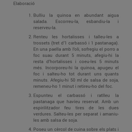
Elaboració
Bulliu la quinoa en abundant aigua
salada. Escorreu-la, esbandiu-la i
reserveu-la.
Renteu les hortalisses i talleu-les a
trossets (tret d’1 carbassó i 1 pastanaga).
En una paella amb l’oli, sofregiu el porro a
foc suau durant 5 minuts, afegiu-hi la
resta d’hortalisses i coeu-les 5 minuts
més. Incorporeu-hi la quinoa, apugeu el
foc i salteu-ho tot durant uns quants
minuts. Afegiu-hi 50 ml de salsa de soja,
remeneu-ho 1 minut i retireu-ho del foc.
Espunteu el carbassó i ratlleu la
pastanaga que havíeu reservat. Amb un
espirilitzador feu tires de les dues
verdures. Salteu-les per separat i amaniu-
les amb salsa de soja.
Poseu un cèrcol de cuina sobre els plats i