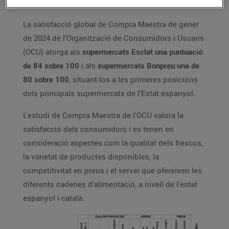
La satisfacció global de Compra Maestra de gener
de 2024 de l'Organització de Consumidors i Usuaris
(OCU) atorga als
supermercats Esclat una puntuació
de 84 sobre 100
i als
supermercats Bonpreu una de
80 sobre 100
, situant-los a les primeres posicions
dels principals supermercats de l'Estat espanyol.
L'estudi de Compra Maestra de l'OCU valora la
satisfacció dels consumidors i es tenen en
consideració aspectes com la qualitat dels frescos,
la varietat de productes disponibles, la
competitivitat en preus i el servei que ofereixen les
diferents cadenes d'alimentació, a nivell de l’estat
espanyol i català.