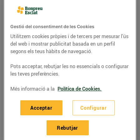
Gestió del consentiment de les Cookies
Utilitzem cookies pròpies i de tercers per mesurar l’ús
del web i mostrar publicitat basada en un perfil
segons els teus hàbits de navegació.
Pots acceptar, rebutjar les no essencials o configurar
les teves preferències.
Més informació a la
Política de Cookies.
ACTUALITAT
Tornem a ser els
Acceptar
Configurar
millors supermercats
de l'any
Rebutjar
22/de gener/2024