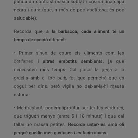
patiria un contrast massa sobtat i crearia una capa
negra i dura (que, a més de poc apetitosa, és poc
saludable).
Recorda que,
a la barbacoa, cada aliment té un
temps de cocció diferent:
• Primer s’han de coure els aliments com les
botifarres
i altres embotits semblants,
ja que
necessiten més temps. Cal posar la peça a la
graella amb el foc baix, fet que permetrà que es
cogui per dins, però vigila no deixar-la-hi massa
estona.
• Mentrestant, podem aprofitar per fer les verdures,
que triguen menys (entre 5 i 10 minuts) i que cal
tallar no massa petites.
Recorda untar-les amb oli
perquè quedin més gustoses i es facin abans.