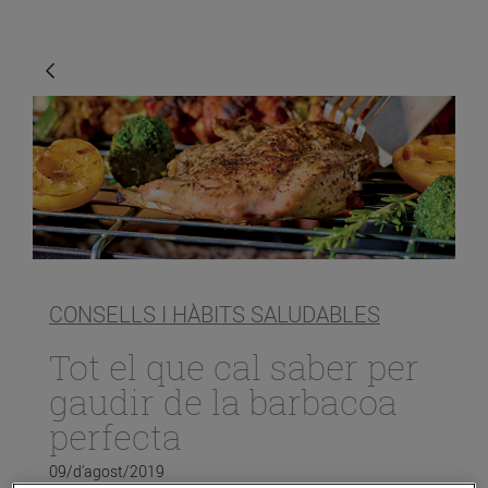
CONSELLS I HÀBITS SALUDABLES
Tot el que cal saber per
gaudir de la barbacoa
perfecta
09/d’agost/2019