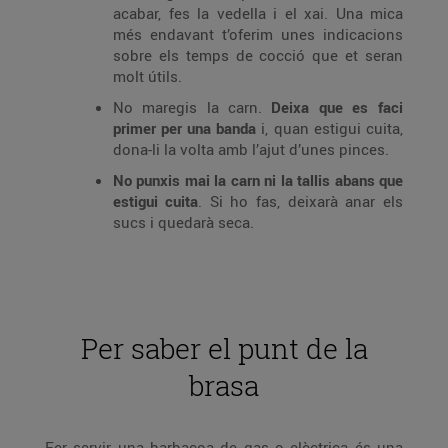
acabar, fes la vedella i el xai. Una mica
més endavant t’oferim unes indicacions
sobre els temps de cocció que et seran
molt útils.
No maregis la carn.
Deixa que es faci
primer per una banda
i, quan estigui cuita,
dona-li la volta amb l’ajut d’unes pinces.
No punxis mai la carn ni la tallis abans que
estigui cuita
. Si ho fas, deixarà anar els
sucs i quedarà seca.
Per saber el punt de la
brasa
Fer servir una barbacoa de gas o elèctrica és una