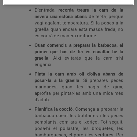
D’entrada,
recorda treure la carn de la
nevera una estona abans
de fer-la, perquè
vagi agafant temperatura. Si la poses a la
graella quan encara està massa freda, no
es courà de manera uniforme.
Quan comencis a preparar la barbacoa, el
primer que has de fer és escalfar bé la
graella
. Així evitaràs que la carn s’hi
enganxi.
Pinta la carn amb oli d’oliva abans de
posar-la a la graella
. Si prepares peces
marinades, quan les hagis de girar,
aprofita per pintar-les amb una mica més
d’adob.
Planifica la cocció.
Comença a preparar la
barbacoa coent les botifarres i les peces
semblants, com ara el xoriço. Tot seguit,
posa-hi el pollastre, les broquetes, les
hamburgueses, el porc i les verdures. Per