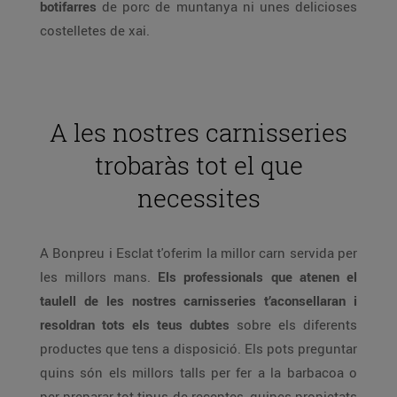
botifarres
de porc de muntanya ni unes delicioses
costelletes de xai.
A les nostres carnisseries
trobaràs tot el que
necessites
A Bonpreu i Esclat t'oferim la millor carn servida per
les millors mans.
Els professionals que atenen el
taulell de les nostres carnisseries t’aconsellaran i
resoldran tots els teus dubtes
sobre els diferents
productes que tens a disposició. Els pots preguntar
quins són els millors talls per fer a la barbacoa o
per preparar tot tipus de receptes, quines propietats