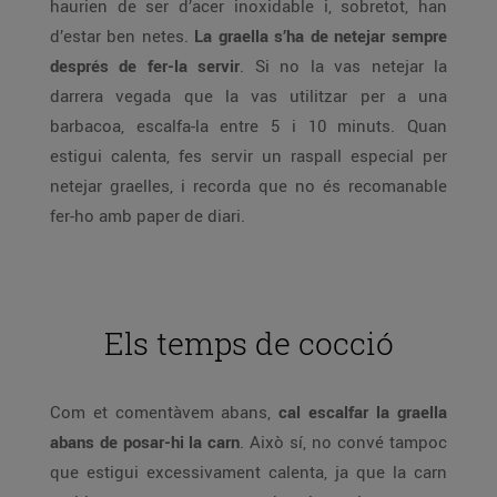
haurien de ser d’acer inoxidable i, sobretot, han
d’estar ben netes.
La graella s’ha de netejar sempre
després de fer-la servir
. Si no la vas netejar la
darrera vegada que la vas utilitzar per a una
barbacoa, escalfa-la entre 5 i 10 minuts. Quan
estigui calenta, fes servir un raspall especial per
netejar graelles, i recorda que no és recomanable
fer-ho amb paper de diari.
Els temps de cocció
Com et comentàvem abans,
cal escalfar la graella
abans de posar-hi la carn
. Això sí, no convé tampoc
que estigui excessivament calenta, ja que la carn