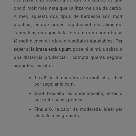
opció molt més neta que utilitzar-ne una de carbó.
A més, aquests dos tipus de barbacoa són molt
pràctics, perquè couen ràpidament els aliments.
Tanmateix, una graellada feta amb una bona brasa
té molt d’encant i ofereix resultats inigualables.
Per
saber si la brasa està a punt
, posa-hi la mà a sobre, a
una distància prudencial, i compta quants segons
aguantes l’escalfor:
1 o 2
: la temperatura és molt alta, ideal
per segellar la carn.
3 o 4
: l’escalfor és moderada-alta, perfecta
per rostir peces primes.
Fins a 6
: la calor és moderada, ideal per
als talls més gruixuts.