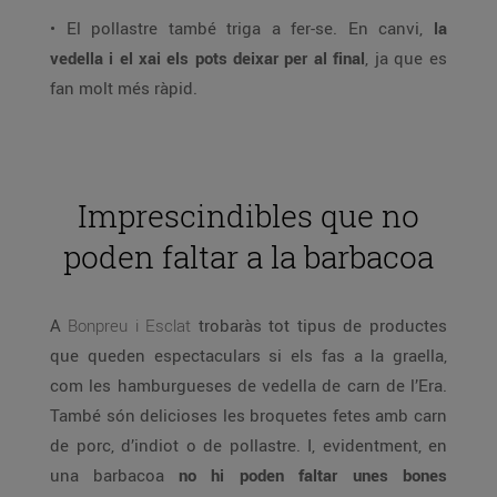
• El pollastre també triga a fer-se. En canvi,
la
vedella i el xai els pots deixar per al final
, ja que es
fan molt més ràpid.
Imprescindibles que no
poden faltar a la barbacoa
A
Bonpreu i Esclat
trobaràs tot tipus de productes
que queden espectaculars si els fas a la graella,
com les hamburgueses de vedella de carn de l’Era.
També són delicioses les broquetes fetes amb carn
de porc, d’indiot o de pollastre. I, evidentment, en
una barbacoa
no hi poden faltar unes bones