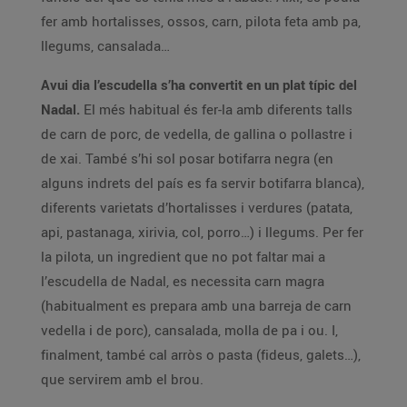
fer amb hortalisses, ossos, carn, pilota feta amb pa,
llegums, cansalada…
Avui dia l’escudella s’ha convertit en un plat típic del
Nadal.
El més habitual és fer-la amb diferents talls
de carn de porc, de vedella, de gallina o pollastre i
de xai. També s’hi sol posar botifarra negra (en
alguns indrets del país es fa servir botifarra blanca),
diferents varietats d’hortalisses i verdures (patata,
api, pastanaga, xirivia, col, porro…) i llegums. Per fer
la pilota, un ingredient que no pot faltar mai a
l’escudella de Nadal, es necessita carn magra
(habitualment es prepara amb una barreja de carn
vedella i de porc), cansalada, molla de pa i ou. I,
finalment, també cal arròs o pasta (fideus, galets…),
que servirem amb el brou.