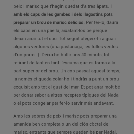
peix i marisc que t’hagin quedat d’altres àpats.
I
amb els caps de les gambes i dels llagostins pots
preparar un brou de marisc deliciós.
Per fer-lo, daura
els caps en una paella, aixafant-los bé perquè
deixin anar tot el suc. Tot seguit afegeix-hi aigua i
algunes verdures (una pastanaga, les fulles verdes
d’un porro…). Deixa-ho bullir uns 40 minuts, tot
retirant de tant en tant l’escuma que es forma a la
part superior del brou. Un cop passat aquest temps,
ja només et queda colar-ho i tindràs a punt un brou
exquisit amb tot el gust del mar. Et pot anar molt bé
per donar sabor a altres receptes típiques del Nadal
o el pots congelar per fer-lo servir més endavant.
Amb les sobres de peix i marisc pots preparar una
amanida ben completa o un deliciós còctel de
marisc, entrants que sempre queden bé per Nadal.