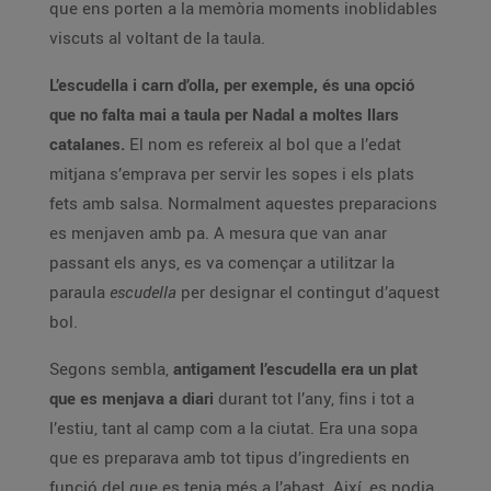
que ens porten a la memòria moments inoblidables
viscuts al voltant de la taula.
L’escudella i carn d’olla, per exemple, és una opció
que no falta mai a taula per Nadal a moltes llars
catalanes.
El nom es refereix al bol que a l’edat
mitjana s’emprava per servir les sopes i els plats
fets amb salsa. Normalment aquestes preparacions
es menjaven amb pa. A mesura que van anar
passant els anys, es va començar a utilitzar la
paraula
escudella
per designar el contingut d’aquest
bol.
Segons sembla,
antigament l’escudella era un plat
que es menjava a diari
durant tot l’any, fins i tot a
l’estiu, tant al camp com a la ciutat. Era una sopa
que es preparava amb tot tipus d’ingredients en
funció del que es tenia més a l’abast. Així, es podia