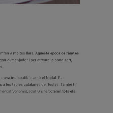
iomfen a moltes llars.
Aquesta època de l’any és
grar el menjador i per atreure la bona sort,
ts…
nera indiscutible, amb el Nadal. Per
es a les taules catalanes per festes. També hi
mercat BonpreuEsclat Online
t’oferim tots els