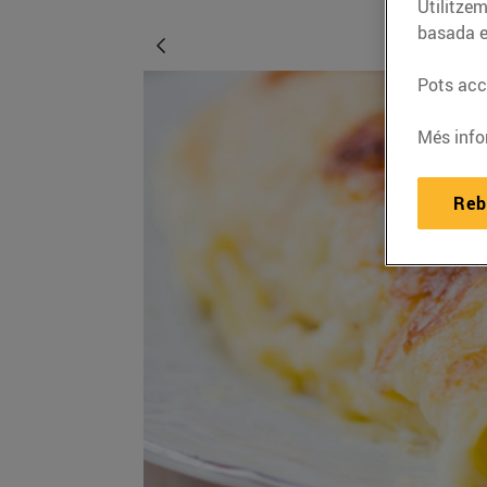
Utilitzem
basada e
Pots acce
Més info
Reb