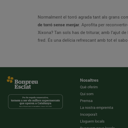
Normalment el torró agrada tant als grans com
de torró sense menjar
. Aprofita per reconverti
Xixona? Tan sols has de triturar, amb l’ajut de l
fred. És una delícia refrescant amb tot el sabo
Nosaltres
Què oferim
Qui som
Premsa
La nostra empremta
Incorpora't
Lloguem locals