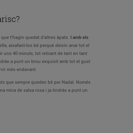
arisc?
 que t’hagin quedat d’altres àpats.
I amb els
lla, aixafant-los bé perquè deixin anar tot el
r uns 40 minuts, tot retirant de tant en tant
ndràs a punt un brou exquisit amb tot el gust
ervir més endavant.
rants que sempre queden bé per Nadal. Només
una mica de salsa rosa i ja tindràs a punt un