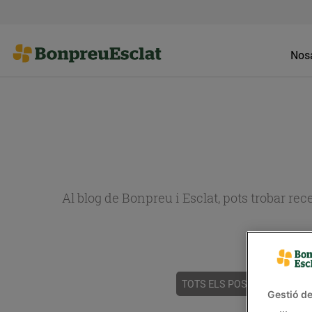
Nosa
Al blog de Bonpreu i Esclat, pots trobar re
TOTS ELS POSTS
ACTUALI
Gestió de