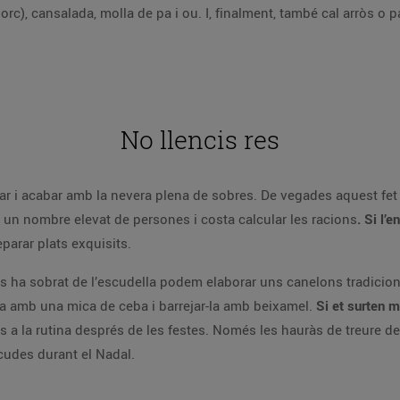
rc), cansalada, molla de pa i ou. I, finalment, també cal arròs o p
No llencis res
ar i acabar amb la nevera plena de sobres. De vegades aquest fet
 un nombre elevat de persones i costa calcular les racions
. Si l’
eparar plats exquisits.
ns ha sobrat de l’escudella podem elaborar uns canelons tradicio
-la amb una mica de ceba i barrejar-la amb beixamel.
Si et surten m
 a la rutina després de les festes. Només les hauràs de treure del
cudes durant el Nadal.