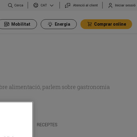
Cerca
Atenció al client
Iniciar sessió
CAT
Mobilitat
Energia
Comprar online
 sobre alimentació, parlem sobre gastronomia
 I TRADICIONS
RECEPTES