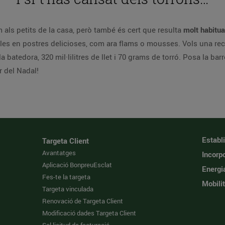
 als petits de la casa, però també és cert que resulta
molt habitua
r-les en postres delicioses, com ara flams o mousses. Vols una rec
a batedora, 320 mil·lilitres de llet i 70 grams de torró. Posa la bar
r del Nadal!
Establ
Targeta Client
Avantatges
Incorpo
Aplicació BonpreuEsclat
Energi
Fes-te la targeta
Mobilit
Targeta vinculada
Renovació de Targeta Client
Modificació dades Targeta Client