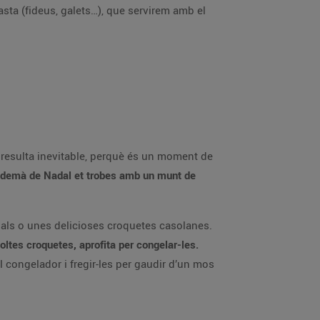
asta (fideus, galets…), que servirem amb el
 resulta inevitable, perquè és un moment de
endemà de Nadal et trobes amb un munt de
nals o unes delicioses croquetes casolanes.
oltes croquetes, aprofita per congelar-les.
 congelador i fregir-les per gaudir d’un mos