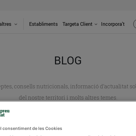
ltres
Establiments
Targeta Client
Incorpora't
BLOG
ceptes, consells nutricionals, informació d’actualitat
del nostre territori i molts altres temes.
TAT
CONSELLS I HÀBITS SALUDABLES
ENERGIA
GASTRONOMIA
l consentiment de les Cookies