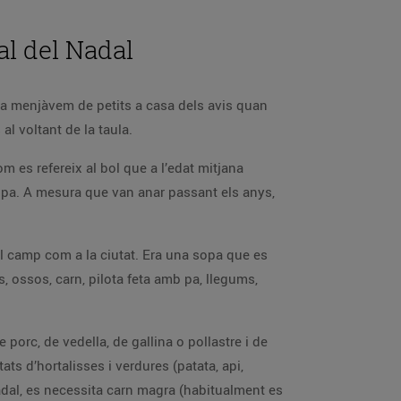
al del Nadal
ja menjàvem de petits a casa dels avis quan
l voltant de la taula.
m es refereix al bol que a l’edat mitjana
 pa. A mesura que van anar passant els anys,
nt al camp com a la ciutat. Era una sopa que es
, ossos, carn, pilota feta amb pa, llegums,
 porc, de vedella, de gallina o pollastre i de
tats d’hortalisses i verdures (patata, api,
 Nadal, es necessita carn magra (habitualment es