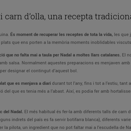
 i carn d’olla, una recepta tradicion
uina.
És moment de recuperar les receptes de tota la vida,
les que 
 plats que ens porten a la memòria moments inoblidables viscuts a
pció que no falta mai a taula per Nadal a moltes llars catalanes.
El no
ets amb salsa. Normalment aquestes preparacions es menjaven amb
per designar el contingut d’aquest bol.
plat que es menjava a diari
durant tot l’any, fins i tot a l’estiu, ta
 del que es tenia més a l’abast. Així, es podia fer amb hortalisses
ic del Nadal.
El més habitual és fer-la amb diferents talls de carn de
guns indrets del país es fa servir botifarra blanca), diferents varie
 fer la pilota, un ingredient que no pot faltar mai a l’escudella de