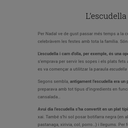
L’escudella
Per Nadal ve de gust passar més temps a la c
celebràvem les festes amb tota la família. Són
L’escudella i carn d’olla, per exemple, és una o
s’emprava per servir les sopes i els plats f
es va començar a utilitzar la paraula
escudella
Segons sembla,
antigament l’escudella era un 
preparava amb tot tipus d’ingredients en funció
cansalada…
Avui dia l’escudella s’ha convertit en un plat típ
xai. També s’hi sol posar botifarra negra (en al
pastanaga, xirivia, col, porro…) i llegums. Per