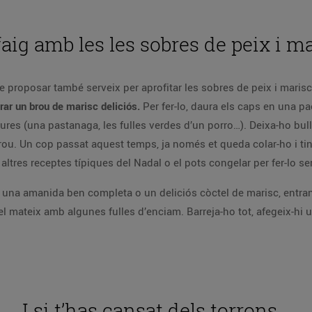
aig amb les les sobres de peix i m
proposar també serveix per aprofitar les sobres de peix i marisc
rar un brou de marisc deliciós.
Per fer-lo, daura els caps en una pae
ures (una pastanaga, les fulles verdes d’un porro…). Deixa-ho bulli
brou. Un cop passat aquest temps, ja només et queda colar-ho i ti
 altres receptes típiques del Nadal o el pots congelar per fer-lo s
r una amanida ben completa o un deliciós còctel de marisc, ent
s el mateix amb algunes fulles d’enciam. Barreja-ho tot, afegeix-hi 
I si t’has cansat dels torrons…