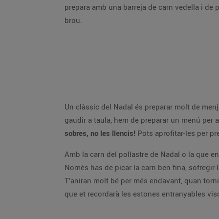
prepara amb una barreja de carn vedella i de po
brou.
Un clàssic del Nadal és preparar molt de menj
gaudir a taula, hem de preparar un menú per a
sobres, no les llencis!
Pots aprofitar-les per pr
Amb la carn del pollastre de Nadal o la que e
Només has de picar la carn ben fina, sofregir
T’aniran molt bé per més endavant, quan tornis
que et recordarà les estones entranyables vis