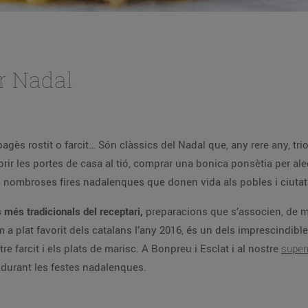
er Nadal
 pagès rostit o farcit… Són clàssics del Nadal que, any rere any, tr
 obrir les portes de casa al tió, comprar una bonica ponsètia per ale
s nombroses fires nadalenques que donen vida als pobles i ciuta
 més tradicionals del receptari,
preparacions que s’associen, de ma
om a plat favorit dels catalans l’any 2016, és un dels imprescindibl
re farcit i els plats de marisc. A Bonpreu i Esclat i al nostre
super
 durant les festes nadalenques.