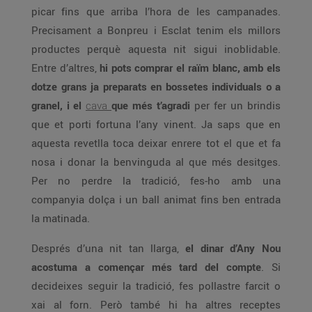
picar fins que arriba l’hora de les campanades.
Precisament a Bonpreu i Esclat tenim els millors
productes perquè aquesta nit sigui inoblidable.
Entre d’altres,
hi pots comprar el raïm blanc, amb els
dotze grans ja preparats en bossetes individuals o a
granel, i el
cava
que més t’agradi
per fer un brindis
que et porti fortuna l’any vinent. Ja saps que en
aquesta revetlla toca deixar enrere tot el que et fa
nosa i donar la benvinguda al que més desitges.
Per no perdre la tradició, fes-ho amb una
companyia dolça i un ball animat fins ben entrada
la matinada.
Després d’una nit tan llarga,
el dinar d’Any Nou
acostuma a començar més tard del compte
. Si
decideixes seguir la tradició, fes pollastre farcit o
xai al forn. Però també hi ha altres receptes