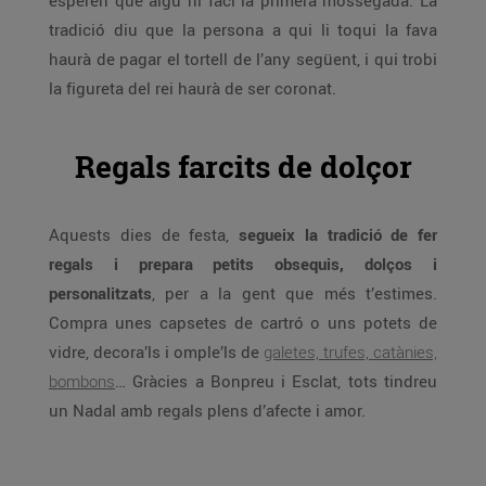
esperen que algú hi faci la primera mossegada. La
tradició diu que la persona a qui li toqui la fava
haurà de pagar el tortell de l’any següent, i qui trobi
la figureta del rei haurà de ser coronat.
Regals farcits de dolçor
Aquests dies de festa,
segueix la tradició de fer
regals i prepara petits obsequis, dolços i
personalitzats
, per a la gent que més t’estimes.
Compra unes capsetes de cartró o uns potets de
vidre, decora’ls i omple’ls de
galetes, trufes, catànies,
bombons
… Gràcies a Bonpreu i Esclat, tots tindreu
un Nadal amb regals plens d’afecte i amor.