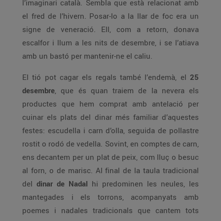
l’imaginari català. Sembla que està relacionat amb
el fred de l’hivern. Posar-lo a la llar de foc era un
signe de veneració. Ell, com a retorn, donava
escalfor i llum a les nits de desembre, i se l’atiava
amb un bastó per mantenir-ne el caliu.
El tió pot cagar els regals també l’endemà, el
25
desembre
, que és quan traiem de la nevera els
productes que hem comprat amb antelació per
cuinar els plats del dinar més familiar d’aquestes
festes: escudella i carn d’olla, seguida de pollastre
rostit o rodó de vedella. Sovint, en comptes de carn,
ens decantem per un plat de peix, com lluç o besuc
al forn, o de marisc. Al final de la taula tradicional
del
dinar de Nadal
hi predominen les neules, les
mantegades i els torrons, acompanyats amb
poemes i nadales tradicionals que cantem tots