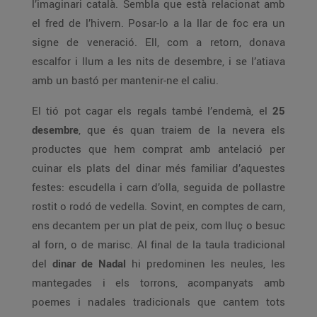
l’imaginari català. Sembla que està relacionat amb
el fred de l’hivern. Posar-lo a la llar de foc era un
signe de veneració. Ell, com a retorn, donava
escalfor i llum a les nits de desembre, i se l’atiava
amb un bastó per mantenir-ne el caliu.
El tió pot cagar els regals també l’endemà, el
25
desembre
, que és quan traiem de la nevera els
productes que hem comprat amb antelació per
cuinar els plats del dinar més familiar d’aquestes
festes: escudella i carn d’olla, seguida de pollastre
rostit o rodó de vedella. Sovint, en comptes de carn,
ens decantem per un plat de peix, com lluç o besuc
al forn, o de marisc. Al final de la taula tradicional
del
dinar de Nadal
hi predominen les neules, les
mantegades i els torrons, acompanyats amb
poemes i nadales tradicionals que cantem tots