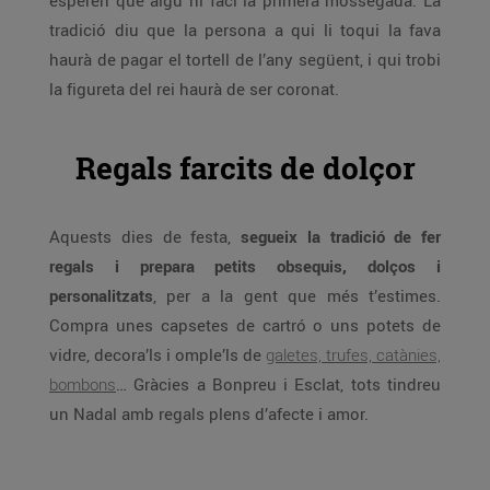
esperen que algú hi faci la primera mossegada. La
tradició diu que la persona a qui li toqui la fava
haurà de pagar el tortell de l’any següent, i qui trobi
la figureta del rei haurà de ser coronat.
Regals farcits de dolçor
Aquests dies de festa,
segueix la tradició de fer
regals i prepara petits obsequis, dolços i
personalitzats
, per a la gent que més t’estimes.
Compra unes capsetes de cartró o uns potets de
vidre, decora’ls i omple’ls de
galetes, trufes, catànies,
bombons
… Gràcies a Bonpreu i Esclat, tots tindreu
un Nadal amb regals plens d’afecte i amor.