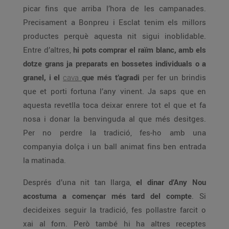
picar fins que arriba l’hora de les campanades.
Precisament a Bonpreu i Esclat tenim els millors
productes perquè aquesta nit sigui inoblidable.
Entre d’altres,
hi pots comprar el raïm blanc, amb els
dotze grans ja preparats en bossetes individuals o a
granel, i el
cava
que més t’agradi
per fer un brindis
que et porti fortuna l’any vinent. Ja saps que en
aquesta revetlla toca deixar enrere tot el que et fa
nosa i donar la benvinguda al que més desitges.
Per no perdre la tradició, fes-ho amb una
companyia dolça i un ball animat fins ben entrada
la matinada.
Després d’una nit tan llarga,
el dinar d’Any Nou
acostuma a començar més tard del compte
. Si
decideixes seguir la tradició, fes pollastre farcit o
xai al forn. Però també hi ha altres receptes