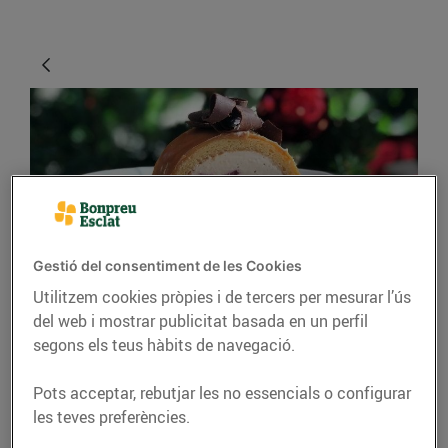
Gestió del consentiment de les Cookies
RECEPTES
Utilitzem cookies pròpies i de tercers per mesurar l’ús
del web i mostrar publicitat basada en un perfil
Tronc de Nadal de
segons els teus hàbits de navegació.
vainilla, gerds i
caramel
Pots acceptar, rebutjar les no essencials o configurar
les teves preferències.
Recepta gravada i elaborada