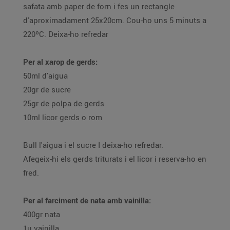
safata amb paper de forn i fes un rectangle
d'aproximadament 25x20cm. Cou-ho uns 5 minuts a
220ºC. Deixa-ho refredar
Per al xarop de gerds:
50ml d'aigua
20gr de sucre
25gr de polpa de gerds
10ml licor gerds o rom
Bull l'aigua i el sucre I deixa-ho refredar.
Afegeix-hi els gerds triturats i el licor i reserva-ho en
fred.
Per al farciment de nata amb vainilla:
400gr nata
1u vainilla