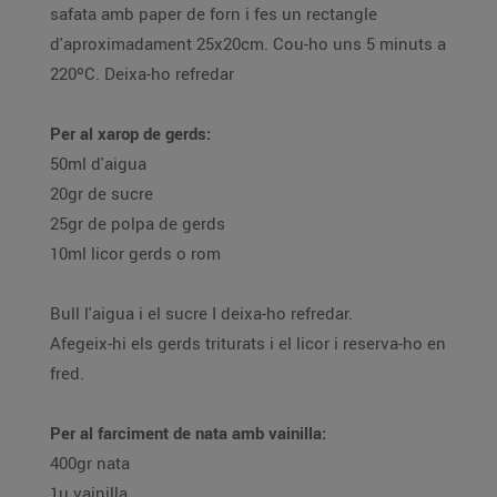
safata amb paper de forn i fes un rectangle
d'aproximadament 25x20cm. Cou-ho uns 5 minuts a
220ºC. Deixa-ho refredar
Per al xarop de gerds:
50ml d'aigua
20gr de sucre
25gr de polpa de gerds
10ml licor gerds o rom
Bull l'aigua i el sucre I deixa-ho refredar.
Afegeix-hi els gerds triturats i el licor i reserva-ho en
fred.
Per al farciment de nata amb vainilla:
400gr nata
1u vainilla