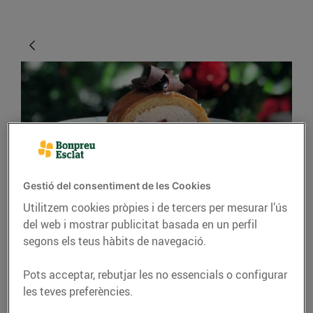
Gestió del consentiment de les Cookies
RECEPTES
Utilitzem cookies pròpies i de tercers per mesurar l’ús
del web i mostrar publicitat basada en un perfil
Tronc de Nadal de
segons els teus hàbits de navegació.
vainilla, gerds i
caramel
Pots acceptar, rebutjar les no essencials o configurar
les teves preferències.
Recepta gravada i elaborada