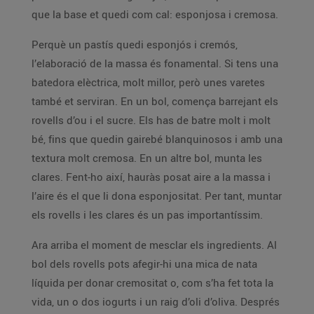
que la base et quedi com cal: esponjosa i cremosa.
Perquè un pastís quedi esponjós i cremós,
l’elaboració de la massa és fonamental. Si tens una
batedora elèctrica, molt millor, però unes varetes
també et serviran. En un bol, comença barrejant els
rovells d’ou i el sucre. Els has de batre molt i molt
bé, fins que quedin gairebé blanquinosos i amb una
textura molt cremosa. En un altre bol, munta les
clares. Fent-ho així, hauràs posat aire a la massa i
l’aire és el que li dona esponjositat. Per tant, muntar
els rovells i les clares és un pas importantíssim.
Ara arriba el moment de mesclar els ingredients. Al
bol dels rovells pots afegir-hi una mica de nata
líquida per donar cremositat o, com s’ha fet tota la
vida, un o dos iogurts i un raig d’oli d’oliva. Després