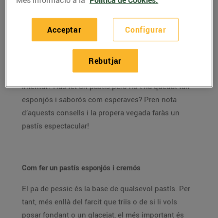
Aquestes setmanes de confinament, els pastissos
s’han convertit en un dels passatemps més
Acceptar
Configurar
practicats per tots nosaltres.
La demanda de farina,
llevat i ous ha crescut molt i això demostra que no
poques persones s’han aventurat a explorar la seva
Rebutjar
vena pastissera. És el teu cas? Encara no ho has
intentat? Has fet un pastís però no t’ha quedat tan
esponjós i saborós com esperaves? Pren nota
d’aquests consells i la propera vegada faràs un
pastís espectacular!
Com fer un pastís esponjós i cremós
El pa de pessic és la base de qualsevol pastís. Per
tant, més enllà del farcit que triïs o de si li vols
posar fondant o un glacejat, el més important és