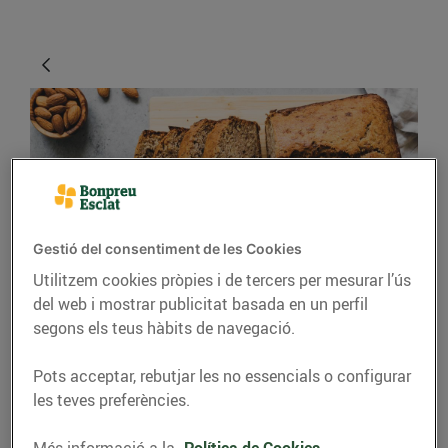
Gestió del consentiment de les Cookies
Utilitzem cookies pròpies i de tercers per mesurar l’ús
CONSELLS I HÀBITS SALUDABLES
del web i mostrar publicitat basada en un perfil
Trucs i consells per fer
segons els teus hàbits de navegació.
un bon pastís
Pots acceptar, rebutjar les no essencials o configurar
les teves preferències.
24/d’abril/2020
Més informació a la
Política de Cookies.