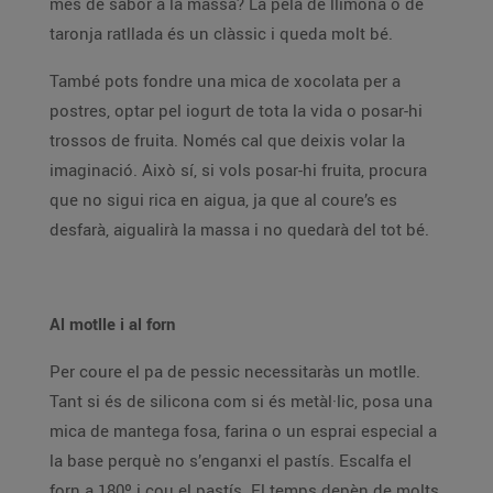
més de sabor a la massa? La pela de llimona o de
taronja ratllada és un clàssic i queda molt bé.
També pots fondre una mica de xocolata per a
postres, optar pel iogurt de tota la vida o posar-hi
trossos de fruita. Només cal que deixis volar la
imaginació. Això sí, si vols posar-hi fruita, procura
que no sigui rica en aigua, ja que al coure’s es
desfarà, aigualirà la massa i no quedarà del tot bé.
Al motlle i al forn
Per coure el pa de pessic necessitaràs un motlle.
Tant si és de silicona com si és metàl·lic, posa una
mica de mantega fosa, farina o un esprai especial a
la base perquè no s’enganxi el pastís. Escalfa el
forn a 180º i cou el pastís. El temps depèn de molts