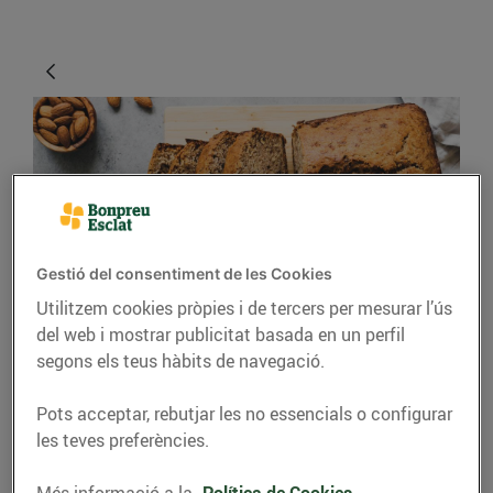
Gestió del consentiment de les Cookies
Utilitzem cookies pròpies i de tercers per mesurar l’ús
CONSELLS I HÀBITS SALUDABLES
del web i mostrar publicitat basada en un perfil
Trucs i consells per fer
segons els teus hàbits de navegació.
un bon pastís
Pots acceptar, rebutjar les no essencials o configurar
les teves preferències.
24/d’abril/2020
Més informació a la
Política de Cookies.