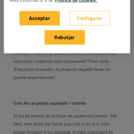
Aquestes setmanes de confinament, els pastissos
s’han convertit en un dels passatemps més
Acceptar
Configurar
practicats per tots nosaltres.
La demanda de farina,
llevat i ous ha crescut molt i això demostra que no
poques persones s’han aventurat a explorar la seva
Rebutjar
vena pastissera. És el teu cas? Encara no ho has
intentat? Has fet un pastís però no t’ha quedat tan
esponjós i saborós com esperaves? Pren nota
d’aquests consells i la propera vegada faràs un
pastís espectacular!
Com fer un pastís esponjós i cremós
El pa de pessic és la base de qualsevol pastís. Per
tant, més enllà del farcit que triïs o de si li vols
posar fondant o un glacejat, el més important és