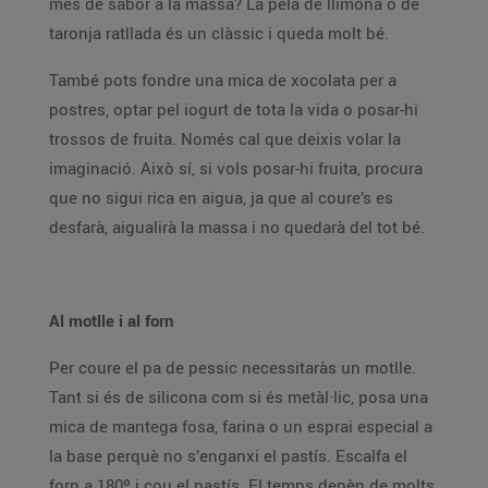
més de sabor a la massa? La pela de llimona o de
taronja ratllada és un clàssic i queda molt bé.
També pots fondre una mica de xocolata per a
postres, optar pel iogurt de tota la vida o posar-hi
trossos de fruita. Només cal que deixis volar la
imaginació. Això sí, si vols posar-hi fruita, procura
que no sigui rica en aigua, ja que al coure’s es
desfarà, aigualirà la massa i no quedarà del tot bé.
Al motlle i al forn
Per coure el pa de pessic necessitaràs un motlle.
Tant si és de silicona com si és metàl·lic, posa una
mica de mantega fosa, farina o un esprai especial a
la base perquè no s’enganxi el pastís. Escalfa el
forn a 180º i cou el pastís. El temps depèn de molts