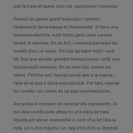
que la base et quedi com cal: esponjosa i cremosa.
Perquè un pastís quedi esponjós i cremós,
l’elaboració de la massa és fonamental. Si tens una
batedora elèctrica, molt millor, però unes varetes
també et serviran. En un bol, comença barrejant els
rovells d’ou i el sucre. Els has de batre molt i molt
bé, fins que quedin gairebé blanquinosos i amb una
textura molt cremosa. En un altre bol, munta les
clares. Fent-ho així, hauràs posat aire a la massa i
l’aire és el que li dona esponjositat. Per tant, muntar
els rovells i les clares és un pas importantíssim.
Ara arriba el moment de mesclar els ingredients. Al
bol dels rovells pots afegir-hi una mica de nata
líquida per donar cremositat o, com s’ha fet tota la
vida, un o dos iogurts i un raig d’oli d’oliva. Després