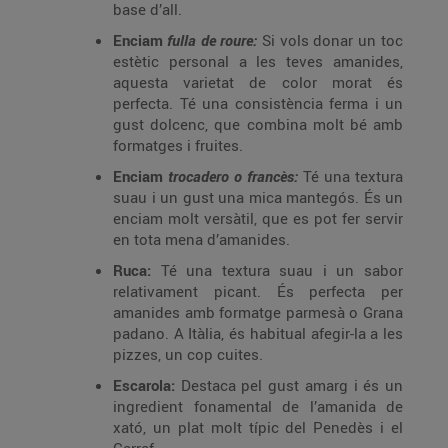
base d’all.
Enciam
fulla de roure:
Si vols donar un toc
estètic personal a les teves amanides,
aquesta varietat de color morat és
perfecta. Té una consistència ferma i un
gust dolcenc, que combina molt bé amb
formatges i fruites.
Enciam
trocadero o francès:
Té una textura
suau i un gust una mica mantegós. És un
enciam molt versàtil, que es pot fer servir
en tota mena d’amanides.
Ruca:
Té una textura suau i un sabor
relativament picant. És perfecta per
amanides amb formatge parmesà o Grana
padano. A Itàlia, és habitual afegir-la a les
pizzes, un cop cuites.
Escarola:
Destaca pel gust amarg i és un
ingredient fonamental de l’amanida de
xató, un plat molt típic del Penedès i el