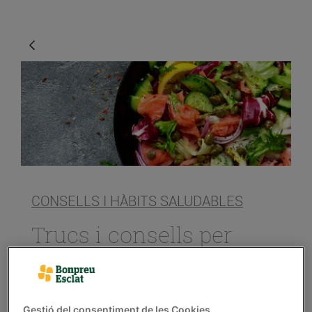
CONSELLS I HÀBITS SALUDABLES
Trucs i consells per
preparar amanides
molt variades
15/de juliol/2020
Gestió del consentiment de les Cookies