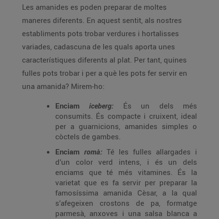
Les amanides es poden preparar de moltes
maneres diferents. En aquest sentit, als nostres
establiments pots trobar verdures i hortalisses
variades, cadascuna de les quals aporta unes
característiques diferents al plat. Per tant, quines
fulles pots trobar i per a què les pots fer servir en
una amanida? Mirem-ho:
Enciam
iceberg:
És un dels més
consumits. És compacte i cruixent, ideal
per a guarnicions, amanides simples o
còctels de gambes.
Enciam
romà:
Té les fulles allargades i
d’un color verd intens, i és un dels
enciams que té més vitamines. És la
varietat que es fa servir per preparar la
famosíssima amanida Cèsar, a la qual
s’afegeixen crostons de pa, formatge
parmesà, anxoves i una salsa blanca a