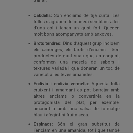
Garraf.
Cabdells:
Són enciams de tija curta. Les
fulles s’agrupen de manera semblant a les
d’una col i tenen un gust fort. Queden
molt bons acompanyats amb anxoves.
Brots tendres:
Dins d’aquest grup incloem
els canonges, els brots d’enciam... Són
productes de gust suau que, en conjunt,
conformen una mescla de sabors i
textures variada i que donaran un toc de
varietat a les teves amanides.
Endívia i endívia vermella:
Aquesta fulla
cruixent i amargant es pot barrejar amb
altres enciams o convertir-la en la
protagonista del plat, per exemple,
amanint-la amb una salsa de formatge
blau i afegint-hi fruita seca.
Espinacs:
Són el gran substitut de
l’enciam en una amanida, tot i que també