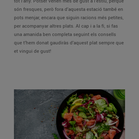
tot l’any. Potser venen més de gust a l’estiu, perquè
són fresques, però fora d’aquesta estació també en
pots menjar, encara que siguin racions més petites,
per acompanyar altres plats. Al cap i a la fi, si fas
una amanida ben completa seguint els consells
que t’hem donat gaudiràs d’aquest plat sempre que
et vingui de gust!