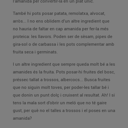
l’amanida per convertir-la en un plat únic.
També hi pots posar patata, remolatxa, alvocat,
arròs... I no ens oblidem d’un altre ingredient que
no hauria de faltar en cap amanida per fer-la més
proteica: les llavors. Poden ser de sèsam, pipes de
gira-sol o de carbassa i les pots complementar amb
fruita seca i germinats.
I un altre ingredient que sempre queda molt bé a les
amanides és la fruita. Pots posar-hi fruites del bosc,
préssec tallat a trossos, albercocs... Busca fruites
que no siguin molt toves, per poder-les tallar bé i
que donin un punt dolç i cruixent al resultat. Ah! I si
tens la mala sort d’obrir un meló que no té gaire
gust, per què no el talles a trossos i el poses en una
amanida?