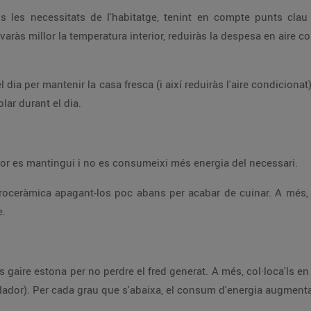
solar durant el dia.
es olles i paelles fa que l'escalfor es mantingui i no es consumeixi més energia del necessari.
te.
la temperatura a 5 ºC (nevera) i –18 ºC (congelador). Per cada grau que s'abaixa, el consum 