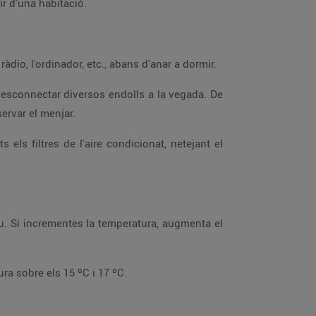
a llum natural, mantingues els llums apagats el màxim possible i recorda apagar-los en sortir d'una habitació.
os pot encarir la factura entre un 5% i un 16%. Estalvia apagant la televisió, la ràdio, l'ordinador, etc., abans d'anar a dormir.
s'ha de mantenir encesa per conservar el menjar.
ar el termòstat fins a 15 ºC, ja que als dormitoris s'aconsella una temperatura sobre els 15 ºC i 17 ºC.