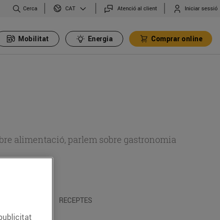
Cerca
Atenció al client
Iniciar sessió
CAT
Mobilitat
Energia
Comprar online
 sobre alimentació, parlem sobre gastronomia
 I TRADICIONS
RECEPTES
publicitat