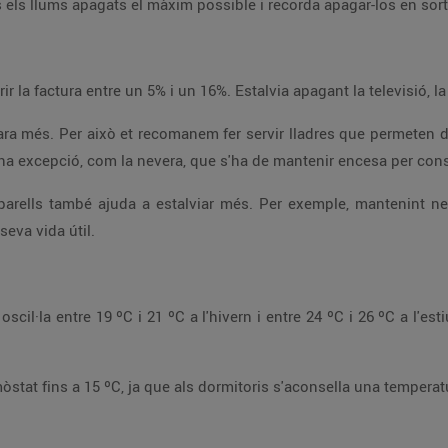
Tot i això, prioritza l
Deixar els electrodomèstics ences
totes maneres, hi ha aparells que poden ser una excepció, com la nevera, que 
largaràs la seva vida útil.
A la nit et recomanem apagar o abaix