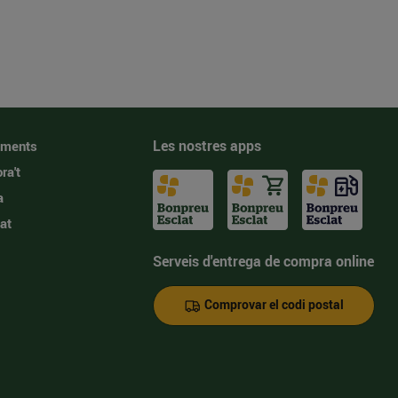
Les nostres apps
iments
ra't
a
at
Serveis d'entrega de compra online
Comprovar el codi postal