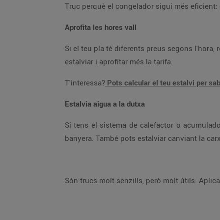
Truc perquè el
Aprofita les hores vall
Si el teu pla té diferents preus segons l'hora, recorda que les hores vall són les més econòmiques. Aprofita-les per utilitzar els aparells de màxim consum per
estalviar i aprofitar més la tarifa.
T'interessa?
Estalvia aigua a la dutxa
Si tens el sistema de calefactor o acumulador d'aigua elèctric, no allarguis la dutxa més de 10 minuts perquè gastaries igual o més aigua que omplint la
Són trucs molt senzi