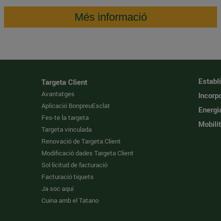
Més informació
Establ
Targeta Client
Avantatges
Incorpo
Aplicació BonpreuEsclat
Energi
Fes-te la targeta
Mobilit
Targeta vinculada
Renovació de Targeta Client
Modificació dades Targeta Client
Sol·licitud de facturació
Facturació tiquets
Ja soc aquí
Cuina amb el Tatano