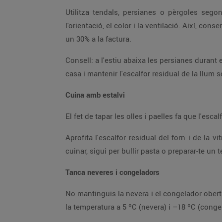
Utilitza tendals, persianes o pèrgoles segons les necessitats de l'habitatge, tenint en compte punts clau per a la seva efectivitat, com la disposició,
l'orientació, el color i la ventilació. Així, conservaràs millor la temperatura interior, reduiràs la despesa en aire condicionat o calefacció i podràs estalviar fins a
un 30% a la factura.
Consell: a l'estiu abaixa les persianes durant el dia per mantenir la casa fresca (i així reduiràs l'aire condicionat) i a l'hivern abaixa-les durant la nit per aïllar la
casa i mantenir l'escalfor residual de la llum 
Cuina amb estalvi
El fet de tapar l
Aprofita l'escalfor residual del forn i de la vitroceràmica apagant-los poc abans per acabar de cuinar. A més, et recomanem fer servir el mínim d'aigua per
cuinar, sigui per bullir pasta o preparar-te un 
Tanca neveres i congeladors
No mantinguis la nevera i el congelador oberts gaire estona per no perdre el fred generat. A més, col·loca'ls en espais ventilats sense llum solar directa i fixa