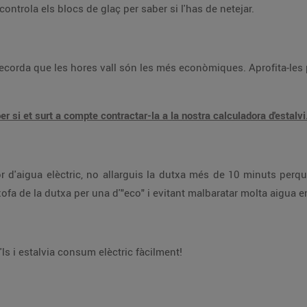
 congelador sigui més eficient: controla els blocs de glaç per saber si l'has de netejar.
Pots calcular el teu estalvi per saber si et surt a compte contractar-la a la nostra calculadora d'estalvi
banyera. També pots estalviar canviant la carxofa de la dutxa per una d'"eco" i evitant m
lls, però molt útils. Aplica'ls i estalvia consum elèctric fàcilment!