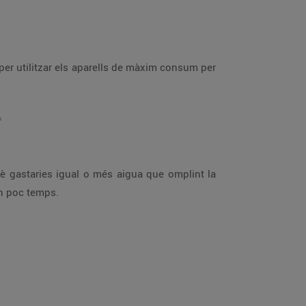
.
albaratar molta aigua en poc temps.