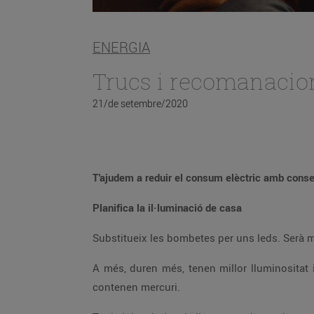
ENERGIA
Trucs i recomanacions 
21/de setembre/2020
T'ajudem a reduir el consum elèctric amb consell
Planifica la il·luminació de casa
A més, duren més, tenen millor lluminositat i el seu impacte ambiental és quasi nul. A diferència de les bombetes de baix consum o convencionals, no
contenen mercuri.