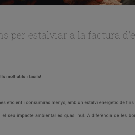
per estalviar a la factura d'el
s molt útils i fàcils!