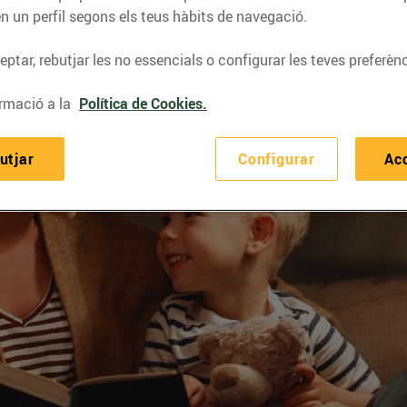
n un perfil segons els teus hàbits de navegació.
ptar, rebutjar les no essencials o configurar les teves preferènc
rmació a la
Política de Cookies.
utjar
Configurar
Ac