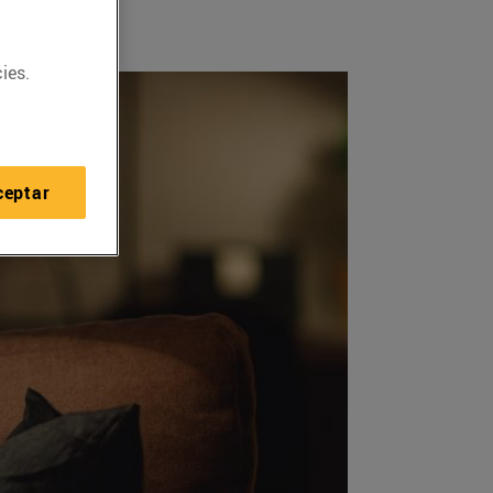
ies.
ceptar