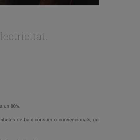
ectricitat.
Substitueix les bombetes per uns leds. Serà més eficient i consumiràs menys, amb un estalvi energètic de fins a un 80%.