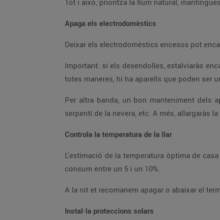
Apaga els electrodomèstics
Important: si els desendolles, estalviaràs encara més. Per això et recomanem fer servir lladres que permeten desconnectar diversos endolls a la vegada. De
Per altra banda, un bon manteniment dels aparells també ajuda a estalviar més. Per exemple, mantenint nets els filtres de l'aire condicionat, netejant el
serpentí de la nevera, etc. A més, al
Controla la temperatura de la llar
L'estimació de la temperatura òptima de casa oscil·la entre 19 ºC i 21 ºC a l'hivern i entre 24 ºC i 26 ºC a l'estiu. Si incrementes la temperatura, augmenta el
consum entre un 5 i un 10%.
Instal·la proteccions solars