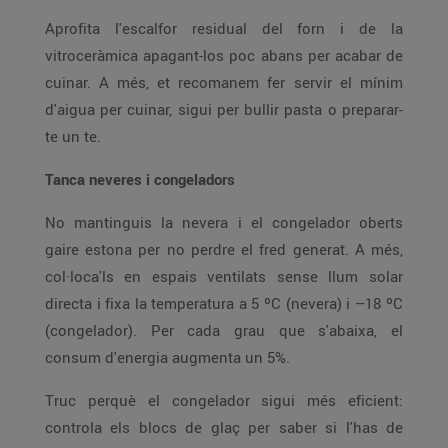
Aprofita l'escalfor residual del forn i de la
vitroceràmica apagant-los poc abans per acabar de
cuinar. A més, et recomanem fer servir el mínim
d'aigua per cuinar, sigui per bullir pasta o preparar-
te un te.
Tanca neveres i congeladors
No mantinguis la nevera i el congelador oberts
gaire estona per no perdre el fred generat. A més,
col·loca'ls en espais ventilats sense llum solar
directa i fixa la temperatura a 5 ºC (nevera) i –18 ºC
(congelador). Per cada grau que s'abaixa, el
consum d'energia augmenta un 5%.
Truc perquè el congelador sigui més eficient:
controla els blocs de glaç per saber si l'has de