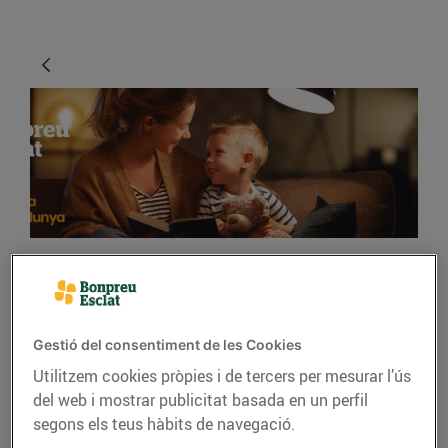
ENERGIA
Trucs i recomanacions
Gestió del consentiment de les Cookies
per estalviar a la
Utilitzem cookies pròpies i de tercers per mesurar l’ús
factura d'electricitat.
del web i mostrar publicitat basada en un perfil
segons els teus hàbits de navegació.
21/de setembre/2020