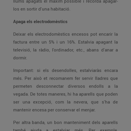
llums apagats el màxim possible i recorda apagar-
los en sortir d'una habitació.
Apaga els electrodomèstics
Deixar els electrodomèstics encesos pot encarir la
factura entre un 5% i un 16%. Estalvia apagant la
televisió, la ràdio, l'ordinador, etc., abans d'anar a
dormir.
Important: si els desendolles, estalviaràs encara
més. Per això et recomanem fer servir lladres que
permeten desconnectar diversos endolls a la
vegada. De totes maneres, hi ha aparells que poden
ser una excepció, com la nevera, que s'ha de
mantenir encesa per conservar el menjar.
Per altra banda, un bon manteniment dels aparells
també ajuda a estalviar més. Per exemple,