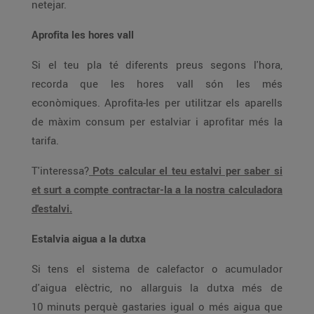
netejar.
Aprofita les hores vall
Si el teu pla té diferents preus segons l'hora,
recorda que les hores vall són les més
econòmiques. Aprofita-les per utilitzar els aparells
de màxim consum per estalviar i aprofitar més la
tarifa.
T'interessa?
Pots calcular el teu estalvi per saber si
et surt a compte contractar-la a la nostra calculadora
d'estalvi.
Estalvia aigua a la dutxa
Si tens el sistema de calefactor o acumulador
d'aigua elèctric, no allarguis la dutxa més de
10 minuts perquè gastaries igual o més aigua que