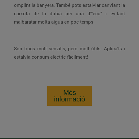
omplint la banyera. També pots estalviar canviant la
carxofa de la dutxa per una d'"eco" i evitant
malbaratar molta aigua en poc temps.
Són trucs molt senzills, però molt útils. Aplica'ls i
estalvia consum elèctric fàcilment!
Més
informació