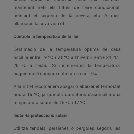
mantenint nets els filtres de l'aire condicionat,
netejant el serpentí de la nevera, etc. A més,
allargaràs la seva vida útil.
Controla la temperatura de la llar
L'estimació de la temperatura òptima de casa
oscil·la entre 19 ºC i 21 ºC a l'hivern i entre 24 ºC i
26 ºC a l'estiu. Si incrementes la temperatura,
augmenta el consum entre un 5 i un 10%.
A la nit et recomanem apagar o abaixar el termòstat
fins a 15 ºC, ja que als dormitoris s'aconsella una
temperatura sobre els 15 ºC i 17 ºC.
Instal·la proteccions solars
Utilitza tendals, persianes o pèrgoles segons les