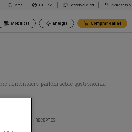
Cerca
Atenció al client
Iniciar sessió
CAT
Mobilitat
Energia
Comprar online
 sobre alimentació, parlem sobre gastronomia
 I TRADICIONS
RECEPTES