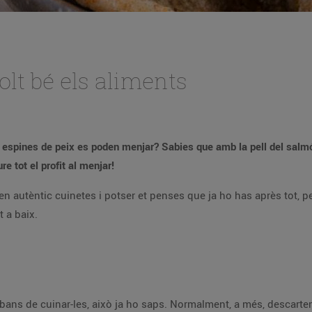
olt bé els aliments
espines de peix es poden menjar? Sabies que amb la pell del salmó i
 tot el profit al menjar!
n autèntic cuinetes i potser et penses que ja ho has après tot, 
t a baix.
ns de cuinar-les, això ja ho saps. Normalment, a més, descartem l