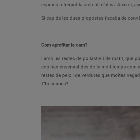
espines o fregint-la amb oli d’oliva. Això sí, 
Si cap de les dues propostes t’acaba de convè
Com aprofitar la carn?
I amb les restes de pollastre i de rostit, què p
ens han ensenyat des de fa molt temps com apr
restes de peix i de verdures que moltes vegade
T’hi animes?