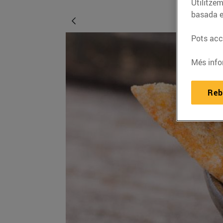
Utilitzem
basada e
Pots acce
Més info
Reb