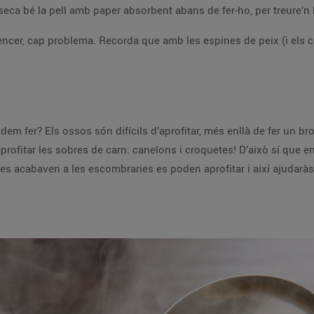
asseca bé la pell amb paper absorbent abans de fer-ho, per treure’n 
ncer, cap problema. Recorda que amb les espines de peix (i els cap
odem fer? Els ossos són difícils d’aprofitar, més enllà de fer un br
ofitar les sobres de carn: canelons i croquetes! D’això sí que en
s acabaven a les escombraries es poden aprofitar i així ajudaràs 