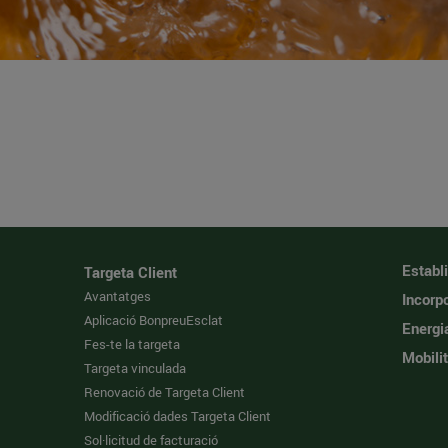
Establ
Targeta Client
Avantatges
Incorpo
Aplicació BonpreuEsclat
Energi
Fes-te la targeta
Mobilit
Targeta vinculada
Renovació de Targeta Client
Modificació dades Targeta Client
Sol·licitud de facturació