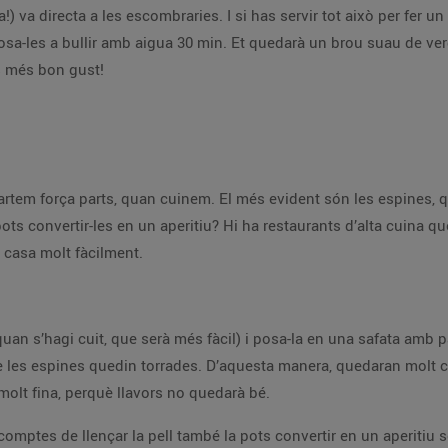
a!) va directa a les escombraries. I si has servir tot això per fer u
sa-les a bullir amb aigua 30 min. Et quedarà un brou suau de verd
às més bon gust!
scartem força parts, quan cuinem. El més evident són les espines
ts convertir-les en un aperitiu? Hi ha restaurants d’alta cuina qu
e casa molt fàcilment.
 quan s’hagi cuit, que serà més fàcil) i posa-la en una safata amb 
que les espines quedin torrades. D’aquesta manera, quedaran molt cr
 molt fina, perquè llavors no quedarà bé.
 comptes de llençar la pell també la pots convertir en un aperiti