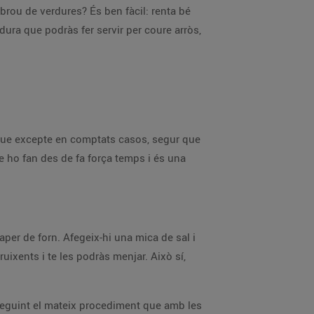
n brou de verdures? És ben fàcil: renta bé
ura que podràs fer servir per coure arròs,
, que excepte en comptats casos, segur que
e ho fan des de fa força temps i és una
paper de forn. Afegeix-hi una mica de sal i
uixents i te les podràs menjar. Això sí,
u seguint el mateix procediment que amb les