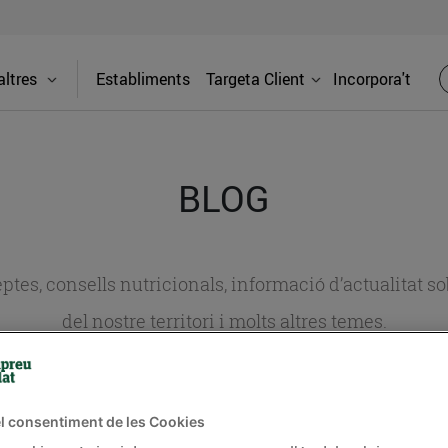
ltres
Establiments
Targeta Client
Incorpora't
BLOG
ceptes, consells nutricionals, informació d’actualitat
del nostre territori i molts altres temes.
TAT
CONSELLS I HÀBITS SALUDABLES
ENERGIA
GASTRONOMIA
l consentiment de les Cookies