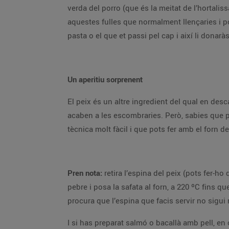
verda del porro (que és la meitat de l’hortaliss
aquestes fulles que normalment llençaries i po
pasta o el que et passi pel cap i així li donar
Un aperitiu sorprenent
El peix és un altre ingredient del qual en de
acaben a les escombraries. Però, sabies que po
tècnica molt fàcil i que pots fer amb el forn d
Pren nota:
retira l’espina del peix (pots fer-ho
pebre i posa la safata al forn, a 220 ºC fins 
procura que l’espina que facis servir no sigui
I si has preparat salmó o bacallà amb pell, en