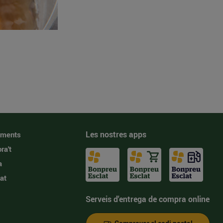
Les nostres apps
iments
ra't
a
at
Serveis d'entrega de compra online