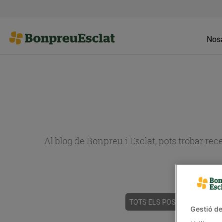
Nosa
Al blog de Bonpreu i Esclat, pots trobar re
TOTS ELS POSTS
ACTUALI
Gestió de