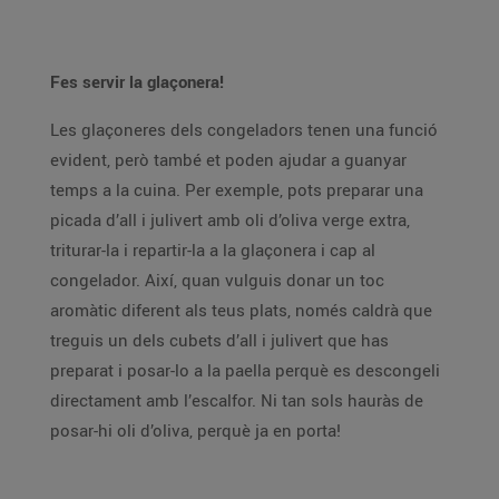
Fes servir la glaçonera!
Les glaçoneres dels congeladors tenen una funció
evident, però també et poden ajudar a guanyar
temps a la cuina. Per exemple, pots preparar una
picada d’all i julivert amb oli d’oliva verge extra,
triturar-la i repartir-la a la glaçonera i cap al
congelador. Així, quan vulguis donar un toc
aromàtic diferent als teus plats, només caldrà que
treguis un dels cubets d’all i julivert que has
preparat i posar-lo a la paella perquè es descongeli
directament amb l’escalfor. Ni tan sols hauràs de
posar-hi oli d’oliva, perquè ja en porta!