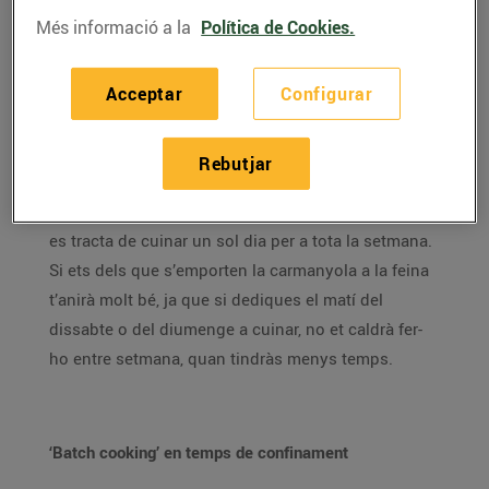
Et fa mandra passar molta estona a la cuina?
Més informació a la
Política de Cookies.
Coneixes el ‘batch cooking’? Et donem algunes claus
perquè adaptis aquesta moda als temps de
Acceptar
Configurar
confinament.
Encara ens queden unes setmanes de confinament
Rebutjar
(almenys parcial) i, si no el coneixies, et presentem
el ‘batch cooking’. En què consisteix? Bàsicament
es tracta de cuinar un sol dia per a tota la setmana.
Si ets dels que s’emporten la carmanyola a la feina
t’anirà molt bé, ja que si dediques el matí del
dissabte o del diumenge a cuinar, no et caldrà fer-
ho entre setmana, quan tindràs menys temps.
‘Batch cooking’ en temps de confinament