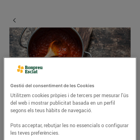
Gestió del consentiment de les Cookies
CONSELLS I HÀBITS SALUDABLES
Utilitzem cookies pròpies i de tercers per mesurar l’ús
Trucs per estalviar
del web i mostrar publicitat basada en un perfil
segons els teus hàbits de navegació.
temps cuinant
Pots acceptar, rebutjar les no essencials o configurar
06/de maig/2020
les teves preferències.