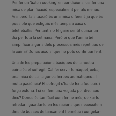
Per fer un ‘batch cooking’ en condicions, cal fer una
mica de planificació, especialment per als menús.
Ara, però, la situació és una mica diferent, ja que és
possible que estiguis més temps a casa o
teletreballis. Per tant, no té gaire sentit cuinar un
dia per tota la setmana. Però oi que t’aniria bé
simplificar alguns dels processos més repetitius de
la cuina? Doncs això sí que ho pots continuar fent.
Una de les preparacions bàsiques de la nostra
cuina és el sofregit. Cal fer servir tomàquet, ceba,
una mica de sal, algunes herbes aromàtiques... I
molta paciència! El sofregit s’ha de fer a foc baix i
força estona. I si en fem una vegada per diversos
dies? Doncs és tan fàcil com fer-ne més, deixar-lo
refredar i guardar-lo en les racions que necessitem
dins de bosses de tancament hermètic i congelar-