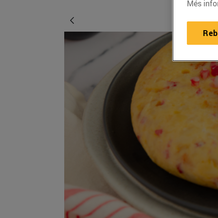
Més info
Reb