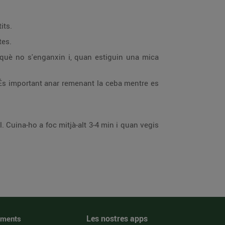
its.
tes.
erquè no s'enganxin i, quan estiguin una mica
. És important anar remenant la ceba mentre es
il. Cuina-ho a foc mitjà-alt 3-4 min i quan vegis
Les nostres apps
iments