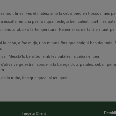
ines molt fines. Fes el mateix amb la ceba, però en trossos més pet
 a escalfar en una paella i, quan estigui ben calent, tira-hi les pata
uns minuts, abaixa la temperatura. Remena-les de tant en tant p
-hi la ceba, a foc mitjà, uns minuts fins que estigui ben daurada
i.
sal. Mescla'ls bé al bol amb les patates, la ceba i el pernil.
 d'oliva verge extra i aboca-hi la barreja d'ou, patates, ceba i pern
ta.
de la truita, fins que quedi al teu gust.
Establ
Targeta Client