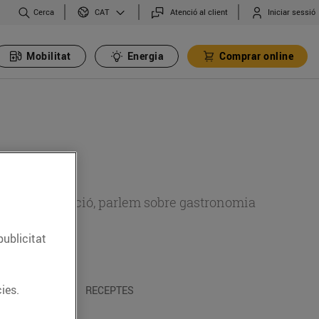
Cerca
Atenció al client
Iniciar sessió
CAT
Mobilitat
Energia
Comprar online
 sobre alimentació, parlem sobre gastronomia
publicitat
ies.
 I TRADICIONS
RECEPTES