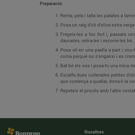
Preparació:
Renta, pela i talla les patates a làm
Posa un raig d'oli d'oliva extra verge
Fregeix-les a foc fort i, passats 
daurades, retira-les i escorre-les bé.
Posa oli en una paella a part i cou
cuina perquè no s'enganxi i es crem
Bat bé els ous i posa-hi una mica de 
Escalfa dues cullerades petites d'oli
que comença a quallar, dona-li la vol
Repeteix el procés amb l'altre costat 
Nosaltres