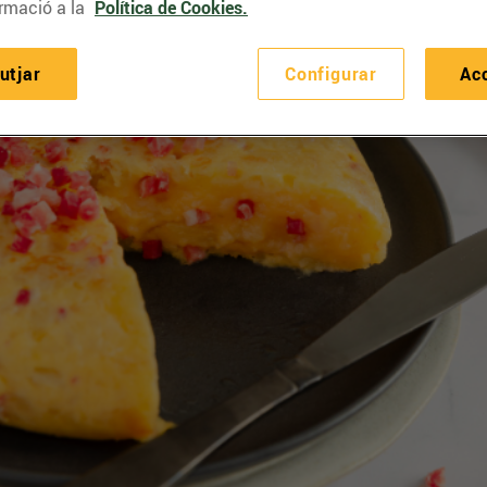
rmació a la
Política de Cookies.
utjar
Configurar
Ac