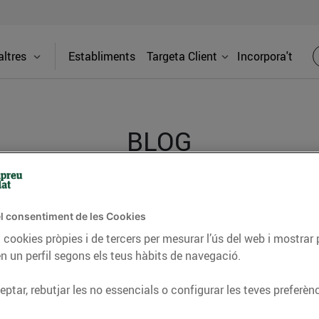
ltres
Establiments
Targeta Client
Incorpora't
BLOG
ceptes, consells nutricionals, informació d’actualitat
l consentiment de les Cookies
del nostre territori i molts altres temes.
 cookies pròpies i de tercers per mesurar l’ús del web i mostrar 
n un perfil segons els teus hàbits de navegació.
ptar, rebutjar les no essencials o configurar les teves preferènc
TAT
CONSELLS I HÀBITS SALUDABLES
ENERGIA
GASTRONOMIA