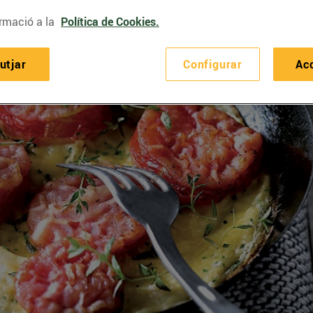
rmació a la
Política de Cookies.
utjar
Configurar
Ac