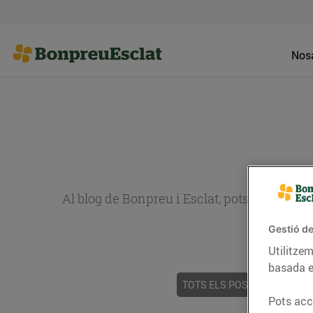
Nosa
Al blog de Bonpreu i Esclat, pots trobar re
Gestió de
Utilitzem
basada e
TOTS ELS POSTS
ACTUALI
Pots acce