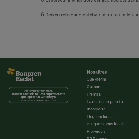
6
Deixeu refredar o entebeir la truita i talleu
Nosaltres
Què oferim
Qui som
Premsa
La nostra empremta
Incorpora't
Lloguem locals
Busquem nous locals
Proveïdors
BP Persones