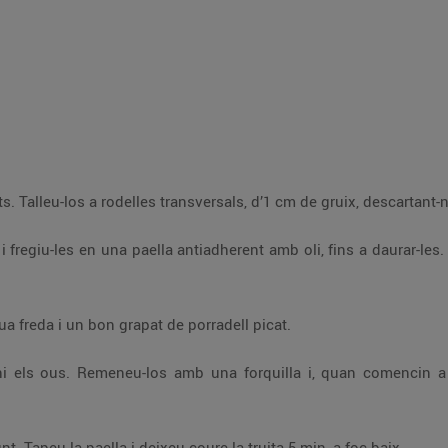
Talleu-los a rodelles transversals, d’1 cm de gruix, descartant-n
 fregiu-les en una paella antiadherent amb oli, fins a daurar-les
ua freda i un bon grapat de porradell picat.
 els ous. Remeneu-los amb una forquilla i, quan comencin a qu
. Tapeu la paella i deixeu coure la truita 5 min, a foc baix.