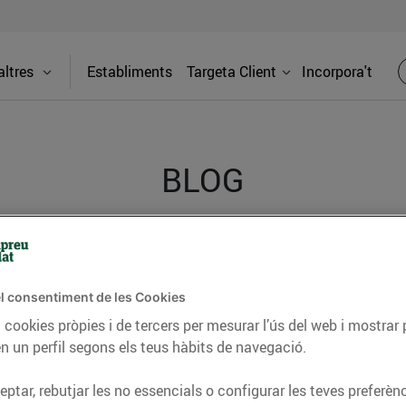
ltres
Establiments
Targeta Client
Incorpora't
BLOG
ceptes, consells nutricionals, informació d’actualitat
del nostre territori i molts altres temes.
l consentiment de les Cookies
 cookies pròpies i de tercers per mesurar l’ús del web i mostrar 
n un perfil segons els teus hàbits de navegació.
TAT
CONSELLS I HÀBITS SALUDABLES
ENERGIA
GASTRONOMIA
ptar, rebutjar les no essencials o configurar les teves preferènc