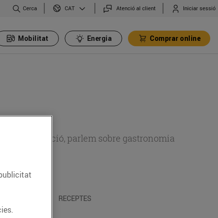
Cerca
Atenció al client
Iniciar sessió
CAT
Mobilitat
Energia
Comprar online
 sobre alimentació, parlem sobre gastronomia
publicitat
 I TRADICIONS
RECEPTES
ies.