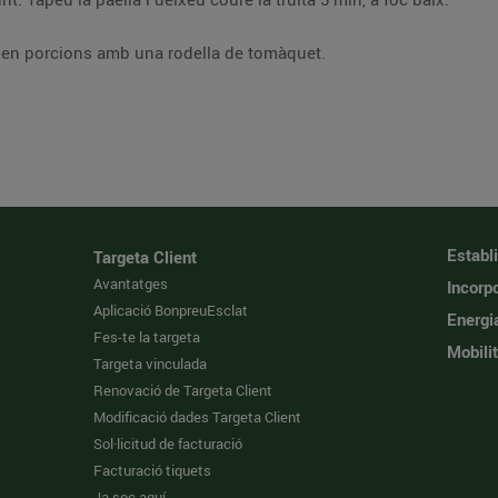
-la en porcions amb una rodella de tomàquet.
Establ
Targeta Client
Avantatges
Incorpo
Aplicació BonpreuEsclat
Energi
Fes-te la targeta
Mobilit
Targeta vinculada
Renovació de Targeta Client
Modificació dades Targeta Client
Sol·licitud de facturació
Facturació tiquets
Ja soc aquí