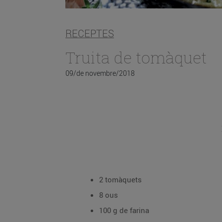
RECEPTES
Truita de tomàquet
09/de novembre/2018
2 tomàquets
8 ous
100 g de farina