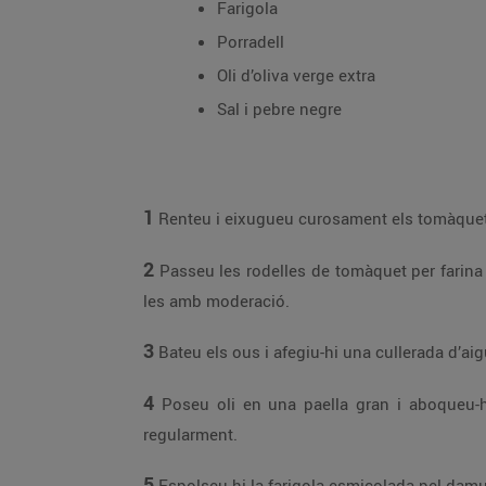
Farigola
Porradell
Oli d’oliva verge extra
Sal i pebre negre
1
Renteu i eixugueu curosament els tomàquets. 
2
Passeu les rodelles de tomàquet per farina i
les amb moderació.
3
Bateu els ous i afegiu-hi una cullerada d’aig
4
Poseu oli en una paella gran i aboqueu-hi
regularment.
5
Espolseu-hi la farigola esmicolada pel damunt