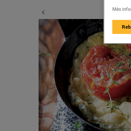
Més info
Reb