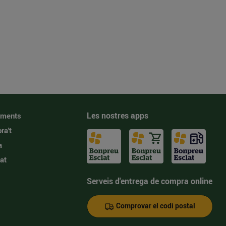
Les nostres apps
iments
ra't
a
at
Serveis d'entrega de compra online
Comprovar el codi postal