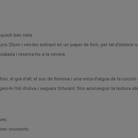
e quedi ben neta
uns 25cm i vés-les estirant en un paper de forn, per tal d’obtenir 
salada i reserva-ho a la nevera.
ini, el gra d’all, el suc de llimona i una mica d’aigua de la cocció 
ix-hi l’oli d’oliva i segueix triturant, fins aconseguir la textura id
gues.
 ben cruixents.