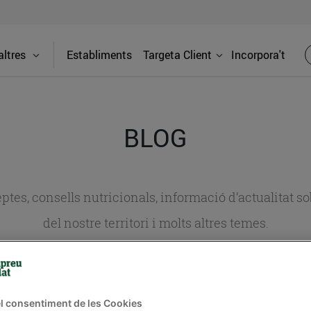
ltres
Establiments
Targeta Client
Incorpora't
BLOG
ceptes, consells nutricionals, informació d’actualitat
del nostre territori i molts altres temes.
TAT
CONSELLS I HÀBITS SALUDABLES
ENERGIA
GASTRONOMIA
l consentiment de les Cookies