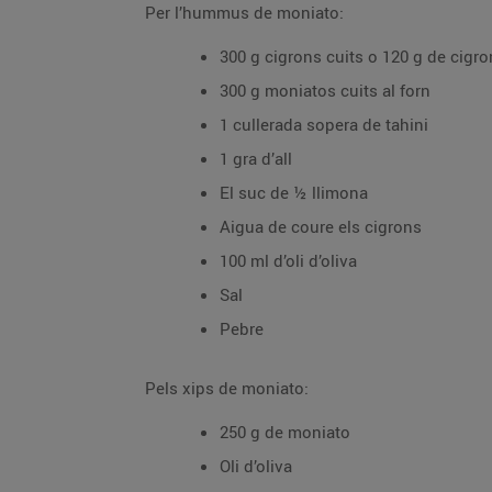
Per l’hummus de moniato:
300 g cigrons cuits o 120 g de cigro
300 g moniatos cuits al forn
1 cullerada sopera de tahini
1 gra d’all
El suc de ½ llimona
Aigua de coure els cigrons
100 ml d’oli d’oliva
Sal
Pebre
Pels xips de moniato:
250 g de moniato
Oli d’oliva