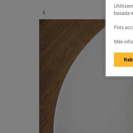
Utilitzem
basada e
Pots acce
Més info
Reb