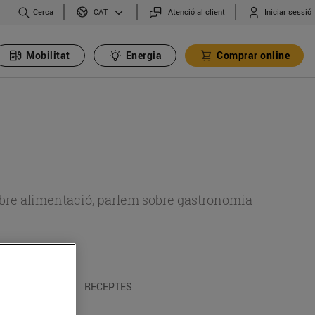
Cerca
Atenció al client
Iniciar sessió
CAT
Mobilitat
Energia
Comprar online
 sobre alimentació, parlem sobre gastronomia
 I TRADICIONS
RECEPTES