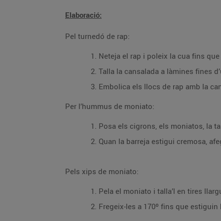
Elaboració:
Pel turnedó de rap:
Neteja el rap i poleix la cua fins qu
Talla la cansalada a làmines fines d’
Embolica els llocs de rap amb la can
Per l’hummus de moniato:
Posa els cigrons, els moniatos, la tah
Quan la barreja estigui cremosa, afege
Pels xips de moniato:
Pela el moniato i talla’l en tires llar
Fregeix-les a 170º fins que estiguin