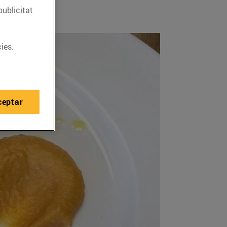
publicitat
ies.
ceptar