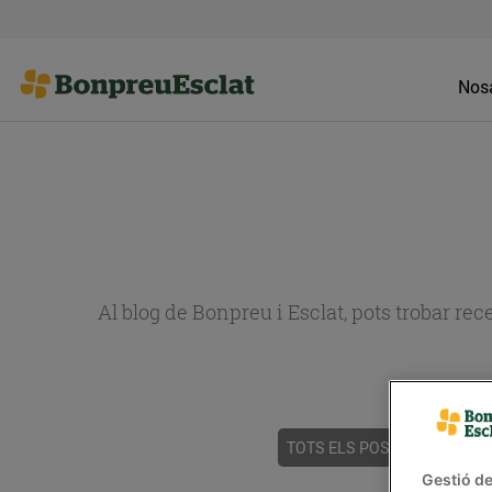
Nosa
Al blog de Bonpreu i Esclat, pots trobar re
TOTS ELS POSTS
ACTUALI
Gestió de