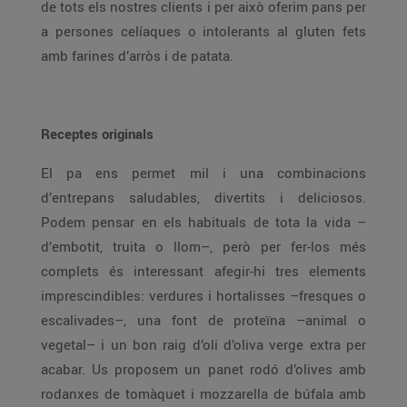
de tots els nostres clients i per això oferim pans per
a persones celíaques o intolerants al gluten fets
amb farines d’arròs i de patata.
Receptes originals
El pa ens permet mil i una combinacions
d’entrepans saludables, divertits i deliciosos.
Podem pensar en els habituals de tota la vida –
d’embotit, truita o llom–, però per fer-los més
complets és interessant afegir-hi tres elements
imprescindibles: verdures i hortalisses –fresques o
escalivades–, una font de proteïna –animal o
vegetal– i un bon raig d’oli d’oliva verge extra per
acabar. Us proposem un panet rodó d’olives amb
rodanxes de tomàquet i mozzarella de búfala amb