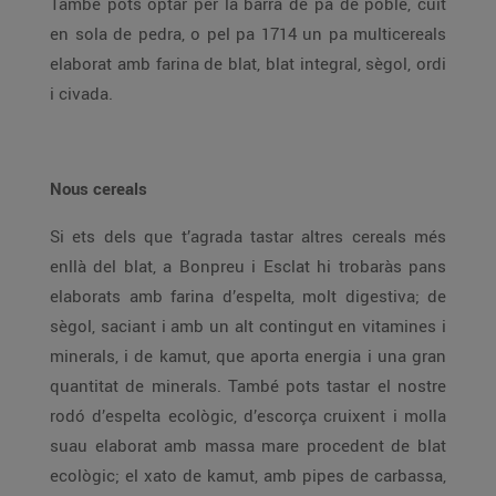
També pots optar per la barra de pa de poble, cuit
en sola de pedra, o pel pa 1714 un pa multicereals
elaborat amb farina de blat, blat integral, sègol, ordi
i civada.
Nous cereals
Si ets dels que t’agrada tastar altres cereals més
enllà del blat, a Bonpreu i Esclat hi trobaràs pans
elaborats amb farina d’espelta, molt digestiva; de
sègol, saciant i amb un alt contingut en vitamines i
minerals, i de kamut, que aporta energia i una gran
quantitat de minerals. També pots tastar el nostre
rodó d’espelta ecològic, d’escorça cruixent i molla
suau elaborat amb massa mare procedent de blat
ecològic; el xato de kamut, amb pipes de carbassa,