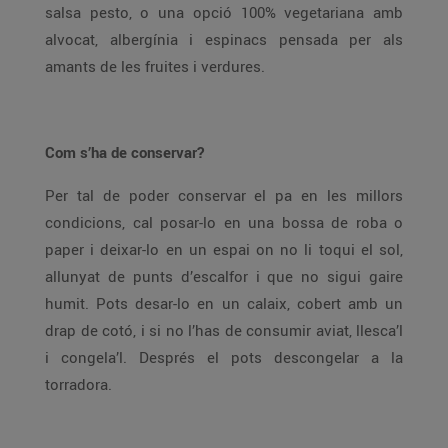
salsa pesto, o una opció 100% vegetariana amb
alvocat, albergínia i espinacs pensada per als
amants de les fruites i verdures.
Com s’ha de conservar?
Per tal de poder conservar el pa en les millors
condicions, cal posar-lo en una bossa de roba o
paper i deixar-lo en un espai on no li toqui el sol,
allunyat de punts d’escalfor i que no sigui gaire
humit. Pots desar-lo en un calaix, cobert amb un
drap de cotó, i si no l’has de consumir aviat, llesca’l
i congela’l. Després el pots descongelar a la
torradora.