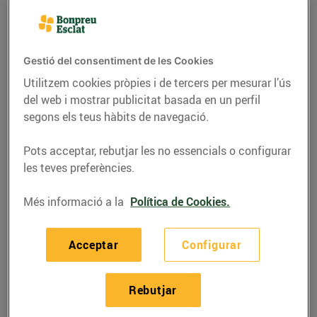
Gestió del consentiment de les Cookies
Utilitzem cookies pròpies i de tercers per mesurar l’ús
del web i mostrar publicitat basada en un perfil
segons els teus hàbits de navegació.
Pots acceptar, rebutjar les no essencials o configurar
les teves preferències.
Més informació a la
Política de Cookies.
GASTRONOMIA I TRADICIONS
Un ritual col·lectiu: la
Acceptar
Configurar
calçotada
08/de gener/2016
Rebutjar