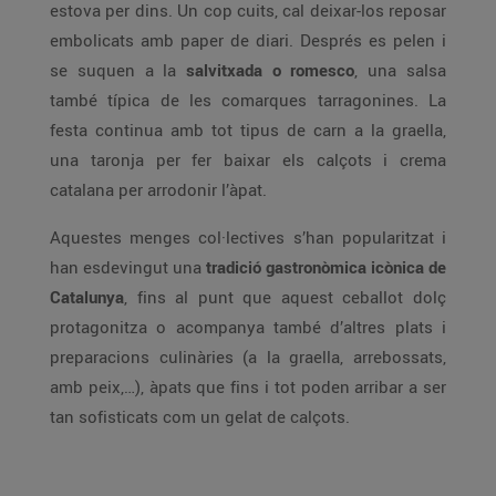
estova per dins. Un cop cuits, cal deixar-los reposar
embolicats amb paper de diari. Després es pelen i
se suquen a la
salvitxada o romesco
, una salsa
també típica de les comarques tarragonines. La
festa continua amb tot tipus de carn a la graella,
una taronja per fer baixar els calçots i crema
catalana per arrodonir l’àpat.
Aquestes menges col·lectives s’han popularitzat i
han esdevingut una
tradició gastronòmica icònica de
Catalunya
, fins al punt que aquest ceballot dolç
protagonitza o acompanya també d’altres plats i
preparacions culinàries (a la graella, arrebossats,
amb peix,…), àpats que fins i tot poden arribar a ser
tan sofisticats com un gelat de calçots.