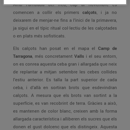
Amb l’arribada del fred, cap al novembre es
comencen a collir els primers
calçots
, i ja no
deixarem de menjar-ne fins a l’inici de la primavera,
ja sigui en el típic ritual col·lectiu de les calçotades
o en plats més sofisticats.
Els calçots han posat en el mapa el
Camp de
Tarragona
, més concretament
Valls
i el seu entorn,
on es conrea aquesta ceba gran i allargada que neix
de replantar a mitjan setembre les cebes collides
l’estiu anterior. Es talla la part superior de cada
ceba, i d’allà en sortiran brots que esdevindran
calçots. A mesura que els brots van sortint a la
superfície, es van recobrint de terra. Gràcies a això,
es mantenen de color blanc, creixen amb la forma
allargada característica i alliberen els sucres que els
donen el gust dolcenc que els distingeix. Aquesta