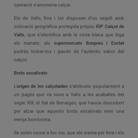
operació s’anomena
calçar
.
Els de Valls, fins i tot disposen d’un segell amb
indicació geogràfica protegida pròpia,
IGP Calçot de
Valls
, que s’identifica amb la cinta blava que lliga
els manats; als
supermercats Bonpreu i Esclat
podràs trobar-los i gaudir de l'autèntic sabor del
calçot.
Brots escalivats
L'
origen de les calçotades
s’atribueix popularment a
un pagès que va viure a Valls a les acaballes del
segle XIX, el Xat de Benaiges, que hauria descobert
per atzar que aquests brots escalivats eren una
menja boníssima.
Se solen coure a foc viu, que els crema per fora i els