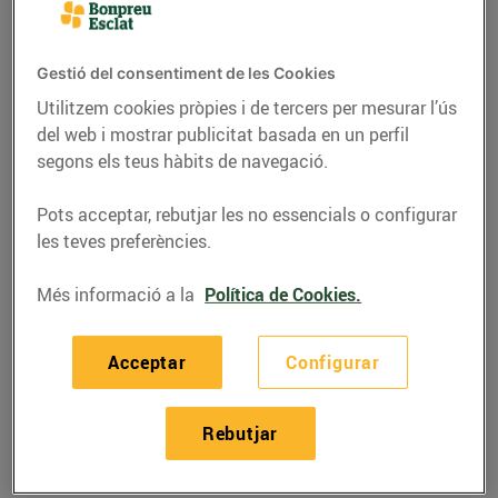
Som el que mengem, no n’hi ha cap dubte, i és molt
important que els aliments que posem a taula
Gestió del consentiment de les Cookies
siguin
saludables i d’una qualitat extraordinària
, com
Utilitzem cookies pròpies i de tercers per mesurar l’ús
els diferents tipus de carn que trobaràs als nostres
del web i mostrar publicitat basada en un perfil
supermercats. Entre el nostre ampli ventall destaca
segons els teus hàbits de navegació.
la carn de l’Era que t’oferim a Bonpreu i Esclat. És
de proximitat i respecta la tradició ramadera
Pots acceptar, rebutjar les no essencials o configurar
catalana.
les teves preferències.
Més informació a la
Política de Cookies.
De proximitat i km 0
Acceptar
Configurar
A Bonpreu i Esclat apostem per
proveïdors de
Rebutjar
proximitat i km 0
, que treballen amb un gran rigor i
ens ofereixen les millors garanties de qualitat.