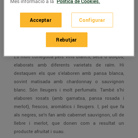
Més informació a la
Política de Cookies.
viníferes com cap altra regió espanyola. Les
novetats sorgeixen en qualsevol de les 12
Acceptar
Configurar
denominacions d’origen (DO). Veiem quines són:
Rebutjar
Alella
És molt coneguda pels vins blancs, secs o dolços,
elaborats amb diferents varietats de raïm. Hi
destaquen els que s’elaboren amb pansa blanca,
sovint matisada amb chardonnay o sauvignon
blanc. Són lleugers i molt perfumats. També s’hi
elaboren rosats (amb garnatxa, pansa rosada i
merlot), frescos, aromàtics i lleugers. I, pel que fa
als negres, se’n fan amb cabernet sauvignon, ull de
llebre i merlot, que donen com a resultat un
producte afruitat i suau.