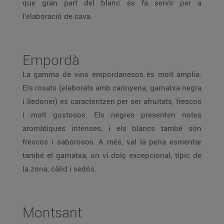
que gran part del blanc es fa servir per a
l’elaboració de cava.
Empordà
La gamma de vins empordanesos és molt àmplia.
Els rosats (elaborats amb carinyena, garnatxa negra
i lledoner) es caracteritzen per ser afruitats, frescos
i molt gustosos. Els negres presenten notes
aromàtiques intenses, i els blancs també són
frescos i saborosos. A més, val la pena esmentar
també el garnatxa, un vi dolç excepcional, típic de
la zona, càlid i sedós.
Montsant