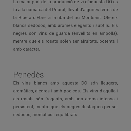
La major part de la producció de vi d’aquesta DO es
fa a la comarca del Priorat, llevat d’algunes terres de
la Ribera d’Ebre, a la riba del riu Montsant. Ofereix
blancs sedosos, amb aromes elegants i subtils. Els
negres són vins de guarda (envellits en ampolla),
mentre que els rosats solen ser afruitats, potents i
amb caràcter.
Penedès
Els vins blancs amb aquesta DO són lleugers,
aromàtics, alegres i amb poc cos. Els vins d’agulla i
els rosats són fragants, amb una aroma intensa i
persistent, mentre que els negres destaquen per ser
sedosos, aromàtics i equilibrats.