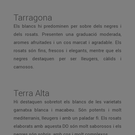
Tarragona
Els blancs hi predominen per sobre dels negres i
dels rosats. Presenten una graduació moderada,
aromes afruitades i un cos marcat i agradable. Els
rosats són fins, frescos i elegants, mentre que els
negres destaquen per ser lleugers, càlids i
carnosos.
Terra Alta
Hi destaquen sobretot els blancs de les varietats
garnatxa blanca i macabeu. Són potents i molt
mediterranis, lleugers i amb un paladar fi. Els rosats
elaborats amb aquesta DO són molt saborosos i els
negres són sobris, amb cos i molt complexos.