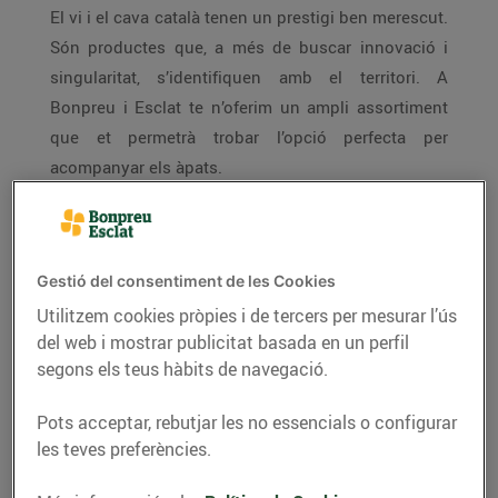
El vi i el cava català tenen un prestigi ben merescut.
Són productes que, a més de buscar innovació i
singularitat, s’identifiquen amb el territori. A
Bonpreu i Esclat te n’oferim un ampli assortiment
que et permetrà trobar l’opció perfecta per
acompanyar els àpats.
Gestió del consentiment de les Cookies
12 denominacions d’origen
Utilitzem cookies pròpies i de tercers per mesurar l’ús
que ofereixen el millor vi
del web i mostrar publicitat basada en un perfil
segons els teus hàbits de navegació.
Pots acceptar, rebutjar les no essencials o configurar
les teves preferències.
En qüestió de vins, Catalunya és un gran camp
d’experimentació de tècniques, mètodes i varietats