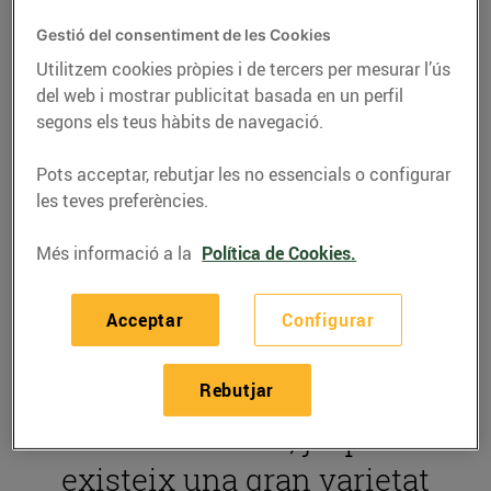
Cada vegada es
Gestió del consentiment de les Cookies
diagnostiquen més
Utilitzem cookies pròpies i de tercers per mesurar l’ús
del web i mostrar publicitat basada en un perfil
persones amb celiaquia a
segons els teus hàbits de navegació.
Catalunya, un trastorn
Pots acceptar, rebutjar les no essencials o configurar
alimentari que sobretot
les teves preferències.
afecta l'hora de triar
Més informació a la
Política de Cookies.
productes com el pa, la
pasta o els dolços. Tot i
Acceptar
Configurar
això,
mantenir una dieta
lliure de gluten
és més
Rebutjar
fàcil avui dia, ja que
existeix una gran varietat