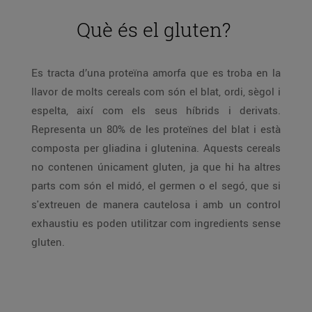
Què és el gluten?
Es tracta d’una proteïna amorfa que es troba en la
llavor de molts cereals com són el blat, ordi, sègol i
espelta, així com els seus híbrids i derivats.
Representa un 80% de les proteïnes del blat i està
composta per gliadina i glutenina. Aquests cereals
no contenen únicament gluten, ja que hi ha altres
parts com són el midó, el germen o el segó, que si
s'extreuen de manera cautelosa i amb un control
exhaustiu es poden utilitzar com ingredients sense
gluten.