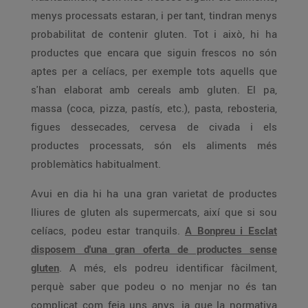
menys processats estaran, i per tant, tindran menys
probabilitat de contenir gluten. Tot i això, hi ha
productes que encara que siguin frescos no són
aptes per a celíacs, per exemple tots aquells que
s'han elaborat amb cereals amb gluten. El pa,
massa (coca, pizza, pastís, etc.), pasta, rebosteria,
figues dessecades, cervesa de civada i els
productes processats, són els aliments més
problemàtics habitualment.
Avui en dia hi ha una gran varietat de productes
lliures de gluten als supermercats, així que si sou
celíacs, podeu estar tranquils.
A Bonpreu i Esclat
disposem d'una gran oferta de productes sense
gluten
. A més, els podreu identificar fàcilment,
perquè saber que podeu o no menjar no és tan
complicat com feia uns anys, ja que la normativa