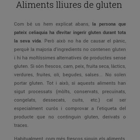
Aliments lliures de gluten
Com bé us hem explicat abans,
la persona que
pateix celiaquia ha d'evitar ingerir gluten durant tota
la seva vida
. Però això no ha de causar el pànic,
perquè la majoria d'ingredients no contenen gluten
i hi ha moltíssimes alternatives de productes sense
gluten. Si són frescos, carn, peix, fruita seca, làctics,
verdures, fruites, oli, begudes, salses... No solen
portar gluten. Tot i això, si aquests aliments han
sigut processats (mòlts, conservats, precuinats,
congelats, dessecats, cuits, etc.) cal ser
especialment curós i comprovar a l'etiqueta del
producte que no continguin gluten, derivats o
traces.
Habitualment, com més frescos siguin els aliments,