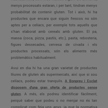
menys processats estaran, i per tant, tindran menys
probabilitat de contenir gluten. Tot i això, hi ha
productes que encara que siguin frescos no són
aptes per a celíacs, per exemple tots aquells que
s'han elaborat amb cereals amb gluten. El pa,
massa (coca, pizza, pastís, etc.), pasta, rebosteria,
figues dessecades, cervesa de civada i els
productes processats, són els aliments més
problemàtics habitualment.
Avui en dia hi ha una gran varietat de productes
lliures de gluten als supermercats, així que si sou
celíacs, podeu estar tranquils.
A Bonpreu i Esclat
disposem d'una gran oferta de productes sense
gluten
. A més, els podreu identificar fàcilment,
perquè saber que podeu o no menjar no és tan
complicat com feia uns anys, ja que la normativa