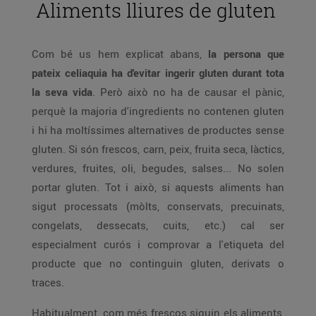
Aliments lliures de gluten
Com bé us hem explicat abans,
la persona que
pateix celiaquia ha d'evitar ingerir gluten durant tota
la seva vida
. Però això no ha de causar el pànic,
perquè la majoria d'ingredients no contenen gluten
i hi ha moltíssimes alternatives de productes sense
gluten. Si són frescos, carn, peix, fruita seca, làctics,
verdures, fruites, oli, begudes, salses... No solen
portar gluten. Tot i això, si aquests aliments han
sigut processats (mòlts, conservats, precuinats,
congelats, dessecats, cuits, etc.) cal ser
especialment curós i comprovar a l'etiqueta del
producte que no continguin gluten, derivats o
traces.
Habitualment, com més frescos siguin els aliments,