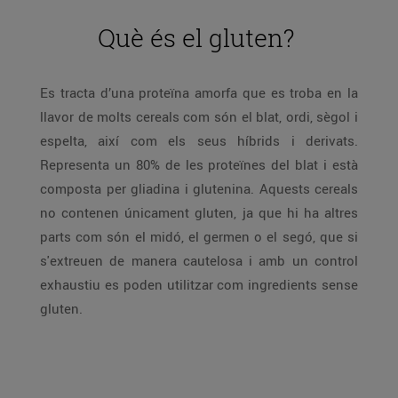
Què és el gluten?
Es tracta d’una proteïna amorfa que es troba en la
llavor de molts cereals com són el blat, ordi, sègol i
espelta, així com els seus híbrids i derivats.
Representa un 80% de les proteïnes del blat i està
composta per gliadina i glutenina. Aquests cereals
no contenen únicament gluten, ja que hi ha altres
parts com són el midó, el germen o el segó, que si
s'extreuen de manera cautelosa i amb un control
exhaustiu es poden utilitzar com ingredients sense
gluten.