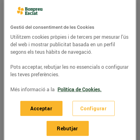
Gestió del consentiment de les Cookies
Utilitzem cookies pròpies i de tercers per mesurar l’ús
del web i mostrar publicitat basada en un perfil
segons els teus hàbits de navegació.
Pots acceptar, rebutjar les no essencials o configurar
les teves preferències.
Més informació a la
Política de Cookies.
RECEPTES
Vieires glacejades amb
Acceptar
Configurar
formatge i cremós de
pastanaga i brots verds
Rebutjar
03/de desembre/2020