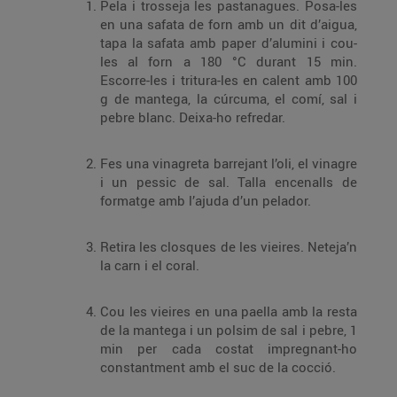
Pela i trosseja les pastanagues. Posa-les
en una safata de forn amb un dit d’aigua,
tapa la safata amb paper d’alumini i cou-
les al forn a 180 °C durant 15 min.
Escorre-les i tritura-les en calent amb 100
g de mantega, la cúrcuma, el comí, sal i
pebre blanc. Deixa-ho refredar.
Fes una vinagreta barrejant l’oli, el vinagre
i un pessic de sal. Talla encenalls de
formatge amb l’ajuda d’un pelador.
Retira les closques de les vieires. Neteja’n
la carn i el coral.
Cou les vieires en una paella amb la resta
de la mantega i un polsim de sal i pebre, 1
min per cada costat impregnant-ho
constantment amb el suc de la cocció.