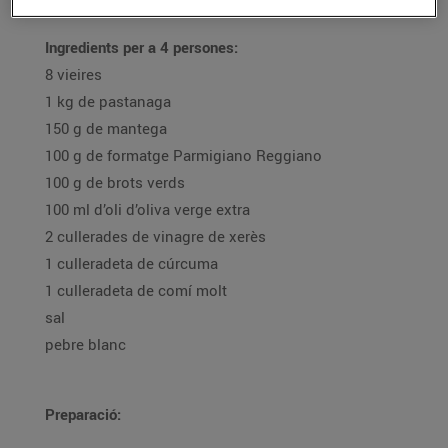
Ingredients per a 4 persones:
8 vieires
1 kg de pastanaga
150 g de mantega
100 g de formatge Parmigiano Reggiano
100 g de brots verds
100 ml d’oli d’oliva verge extra
2 cullerades de vinagre de xerès
1 culleradeta de cúrcuma
1 culleradeta de comí molt
sal
pebre blanc
Preparació: